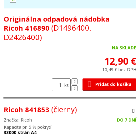
Originálna odpadová nádobka
(D1496400,
Ricoh 416890
D2426400)
NA SKLADE
12,90 €
10,49 € bez DPH
Pridať do košíka
ks
(čierny)
Ricoh 841853
Značka: Ricoh
DO 7 DNÍ
Kapacita pri 5 % pokrytí
33000 strán A4