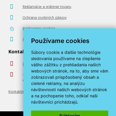
Reklamácie a vrátenie tovaru
Ochrana osobných údajov
Nastavenie cookies
Poradenstvo zadarmo
Používame cookies
Kontaktujte nás
Súbory cookie a ďalšie technológie
sledovania používame na zlepšenie
info@miroluk.sk
vášho zážitku z prehliadania našich
webových stránok, na to, aby sme vám
+420 377 222 313
zobrazovali prispôsobený obsah a
Volajte v pracovné dni od 8. do 17. hod.
cielené reklamy, na analýzu
návštevnosti našich webových stránok
Kontaktné údaje
a na pochopenie toho, odkiaľ naši
návštevníci prichádzajú.
Súhlasím