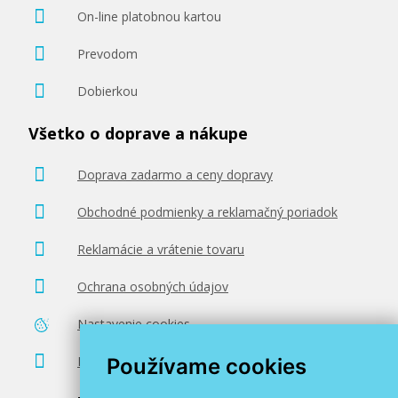
On-line platobnou kartou
Prevodom
Dobierkou
Všetko o doprave a nákupe
Doprava zadarmo a ceny dopravy
Obchodné podmienky a reklamačný poriadok
Reklamácie a vrátenie tovaru
Ochrana osobných údajov
Nastavenie cookies
Poradenstvo zadarmo
Používame cookies