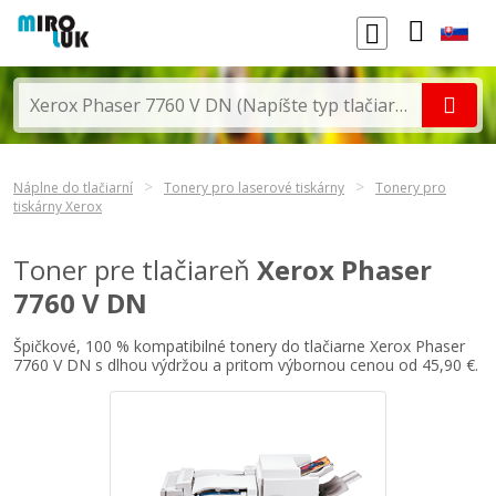
Náplne do tlačiarní
Tonery pro laserové tiskárny
Tonery pro
tiskárny Xerox
Toner pre tlačiareň
Xerox Phaser
7760 V DN
Špičkové, 100 % kompatibilné tonery do tlačiarne Xerox Phaser
7760 V DN s dlhou výdržou a pritom výbornou cenou od 45,90 €.