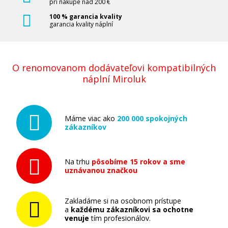
pri nákupe nad 200 €
100 % garancia kvality
garancia kvality náplní
O renomovanom dodávateľovi kompatibilných
náplní Miroluk
Máme viac ako
200 000 spokojných
zákazníkov
Na trhu
pôsobíme 15 rokov a sme
uznávanou značkou
Zakladáme si na osobnom prístupe
a
každému zákazníkovi sa ochotne
venuje
tím profesionálov.