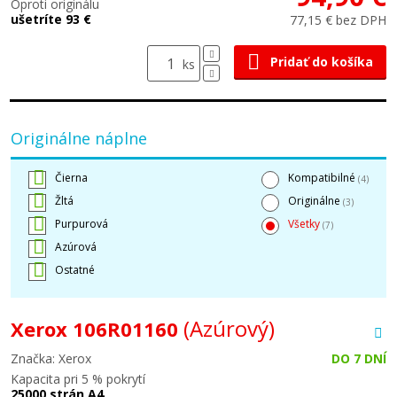
Oproti originálu
ušetríte 93 €
77,15 € bez DPH
Pridať do košíka
ks
Originálne náplne
Čierna
Kompatibilné
(4)
Žltá
Originálne
(3)
Purpurová
Všetky
(7)
Azúrová
Ostatné
(Azúrový)
Xerox 106R01160
Značka: Xerox
DO 7 DNÍ
Kapacita pri 5 % pokrytí
25000 strán A4