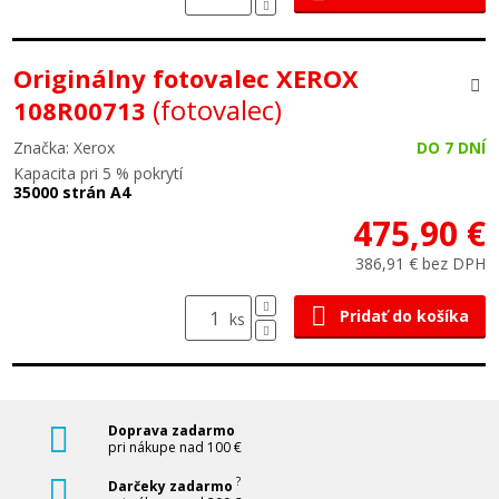
Originálny fotovalec XEROX
(fotovalec)
108R00713
Značka: Xerox
DO 7 DNÍ
Kapacita pri 5 % pokrytí
35000 strán A4
475,90 €
386,91 € bez DPH
Pridať do košíka
ks
Doprava zadarmo
pri nákupe nad 100 €
?
Darčeky zadarmo