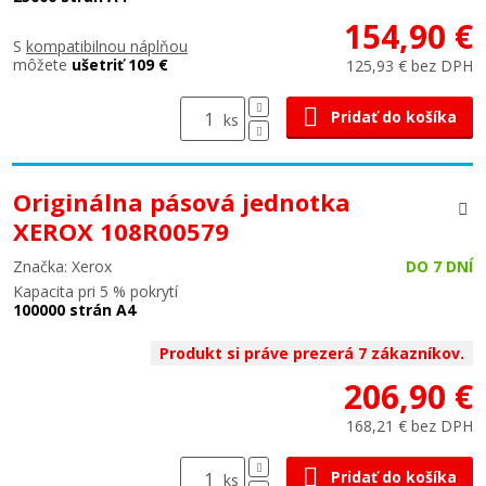
154,90 €
S
kompatibilnou náplňou
môžete
ušetriť 109 €
125,93 € bez DPH
Pridať do košíka
ks
Originálna pásová jednotka
XEROX 108R00579
Značka: Xerox
DO 7 DNÍ
Kapacita pri 5 % pokrytí
100000 strán A4
Produkt si práve prezerá 7 zákazníkov.
206,90 €
168,21 € bez DPH
Pridať do košíka
ks