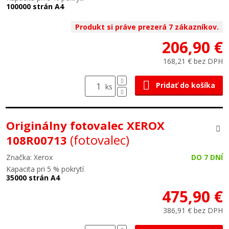
100000 strán A4
Produkt si práve prezerá 7 zákazníkov.
206,90 €
168,21 € bez DPH
Pridať do košíka
ks
Originálny fotovalec XEROX
(fotovalec)
108R00713
Značka: Xerox
DO 7 DNÍ
Kapacita pri 5 % pokrytí
35000 strán A4
475,90 €
386,91 € bez DPH