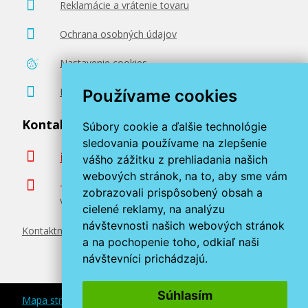
Reklamácie a vrátenie tovaru
Ochrana osobných údajov
Nastavenie cookies
Poradenstvo zadarmo
Používame cookies
Kontaktujte nás
Súbory cookie a ďalšie technológie
sledovania používame na zlepšenie
info@miroluk.sk
vášho zážitku z prehliadania našich
webových stránok, na to, aby sme vám
+420 377 222 313
zobrazovali prispôsobený obsah a
Volajte v pracovné dni od 8. do 17. hod.
cielené reklamy, na analýzu
návštevnosti našich webových stránok
Kontaktné údaje
a na pochopenie toho, odkiaľ naši
návštevníci prichádzajú.
Súhlasím
Mapa stránok