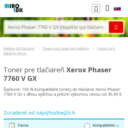
Náplne do tlačiarní
Tonery pro laserové tiskárny
Tonery pro
tiskárny Xerox
Toner pre tlačiareň
Xerox Phaser
7760 V GX
Špičkové, 100 % kompatibilné tonery do tlačiarne Xerox Phaser
7760 V GX s dlhou výdržou a pritom výbornou cenou od 45,90 €.
Zoradené od najvýhodnejších
Čierna
Kompatibilné
(4)