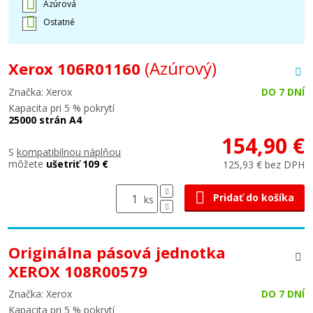
Azúrová
Ostatné
(Azúrový)
Xerox 106R01160
Značka: Xerox
DO 7 DNÍ
Kapacita pri 5 % pokrytí
25000 strán A4
154,90 €
S
kompatibilnou náplňou
môžete
ušetriť 109 €
125,93 € bez DPH
Pridať do košíka
ks
Originálna pásová jednotka
XEROX 108R00579
Značka: Xerox
DO 7 DNÍ
Kapacita pri 5 % pokrytí