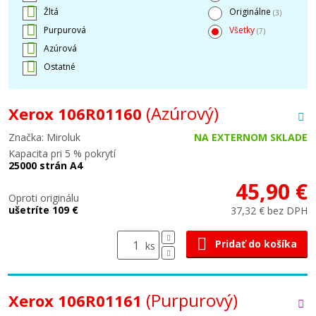
Žltá
Originálne
(3)
Purpurová
Všetky
(7)
Azúrová
Ostatné
(Azúrový)
Xerox 106R01160
Značka: Miroluk
NA EXTERNOM SKLADE
Kapacita pri 5 % pokrytí
25000 strán A4
45,90 €
Oproti originálu
ušetríte 109 €
37,32 € bez DPH
Pridať do košíka
ks
(Purpurový)
Xerox 106R01161