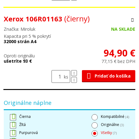
(čierny)
Xerox 106R01163
Značka: Miroluk
NA SKLADE
Kapacita pri 5 % pokrytí
32000 strán A4
94,90 €
Oproti originálu
ušetríte 93 €
77,15 € bez DPH
Pridať do košíka
ks
Originálne náplne
Čierna
Kompatibilné
(4)
Žltá
Originálne
(3)
Purpurová
Všetky
(7)