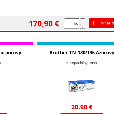
170,90 €
Pridať 
ks
Purpurový
Brother TN-130/135 Azúrov
r
Kompatibilný toner
20,90 €