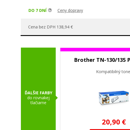
DO 7 DNÍ
Ceny dopravy
Cena bez DPH 138,94 €
Brother TN-130/135 
Kompatibilný tone
ĎALŠIE FARBY
do rovnakej
tlačiarne
20,90 €