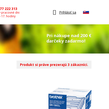
77 222 313
Prihlásiť sa
v pracovné dni
o 17. hodiny
Pri nákupe nad 200 €
darčeky zadarmo!
Produkt si práve prezerajú 3 zákazníci.