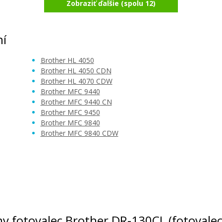
Zobraziť ďalšie (spolu 12)
er TN-135 Čierny
Brother TN-135 Azúro
Originálny toner
Originálny toner
ní
Brother HL 4050
Brother HL 4050 CDN
Brother HL 4070 CDW
Brother MFC 9440
Brother MFC 9440 CN
Brother MFC 9450
92,90 €
162,90 €
Brother MFC 9840
Brother MFC 9840 CDW
Pridať do košíka
Pridať do košíka
álny fotovalec Brother DR-130CL (fotovalec