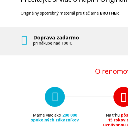
Originálny spotrebný materiál pre tlačiarne
BROTHER
Doprava zadarmo
162,90 €
pri nákupe nad 100 €
Pridať do košíka
O renomov
Máme viac ako
200 000
Na trhu
pô
spokojných zákazníkov
15 rokov 
uznávanou 