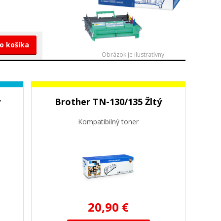
do košíka
Obrázok je ilustratívny.
ý
Brother TN-130/135 Žltý
Kompatibilný toner
20,90 €