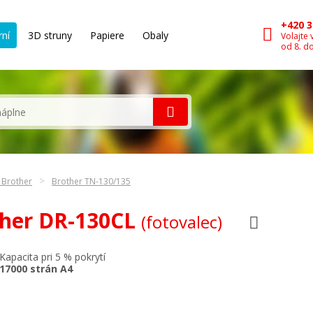
+420 3
rní
3D struny
Papiere
Obaly
Volajte 
od 8. d
 Brother
Brother TN-130/135
ther DR-130CL
(fotovalec)
Kapacita pri 5 % pokrytí
17000 strán A4