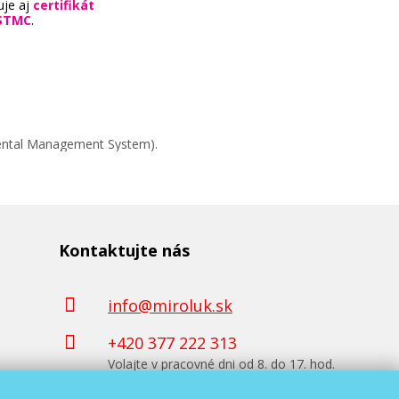
uje aj
certifikát
STMC
.
mental Management System).
Kontaktujte nás
info@miroluk.sk
+420 377 222 313
Volajte v pracovné dni od 8. do 17. hod.