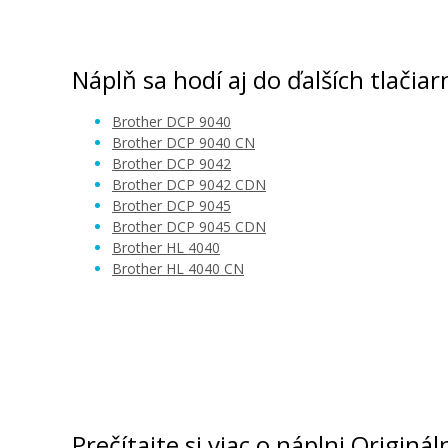
Brother TN-130 Žltý
Broth
Originálny toner
Náplň sa hodí aj do ďalších tlačiar
Brother DCP 9040
Brother DCP 9040 CN
Brother DCP 9042
Brother DCP 9042 CDN
Brother DCP 9045
Brother DCP 9045 CDN
88,90 €
Brother HL 4040
Brother HL 4040 CN
Pridať do košíka
Brother TN-135 Žltý
Originálny toner
Prečítajte si viac o náplni Origin