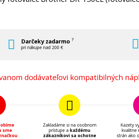
?
Darčeky zadarmo
pri nákupe nad 200 €
anom dodávateľovi kompatibilných nápl
sobíme
Zakladáme si na osobnom
Kazety vy
a sme
prístupe a
každému
kvalitne
značkou
zákazníkovi sa ochotne
strán ako o