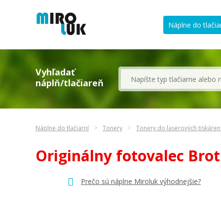
Náplne do tlačia
Vyhľadať
náplň/tlačiareň
Náplne do tlačiarní
Tonery
Tonery do laserových tiskáren
Originálny fotovalec Bro
Prečo sú náplne Miroluk výhodnejšie?