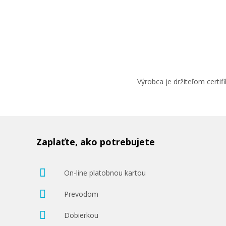
Výrobca je držiteľom cert
Zaplaťte, ako potrebujete
On-line platobnou kartou
Prevodom
Dobierkou