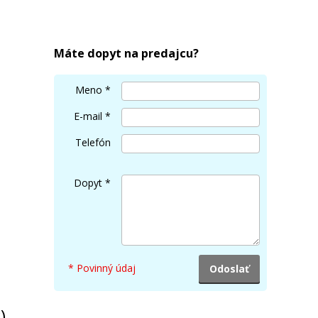
vý
Brother TN-135 Purpurový
Originálny toner
Máte dopyt na predajcu?
Meno
*
E-mail
*
Telefón
162,90 €
Dopyt
*
Pridať do košíka
* Povinný údaj
)