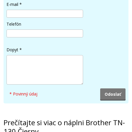
E-mail
*
Pridať do košíka
Telefón
Brother TN-130 Azúrový
Originálny toner
Dopyt
*
* Povinný údaj
86,90 €
Pridať do košíka
Prečítajte si viac o náplni Brother TN-
130 Čierny