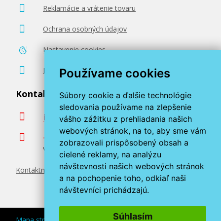
Pridať do košíka
Reklamácie a vrátenie tovaru
Ochrana osobných údajov
Brother TN-135 Purpurový
Nastavenie cookies
Originálny toner
Poradenstvo zadarmo
Používame cookies
Kontaktujte nás
Súbory cookie a ďalšie technológie
sledovania používame na zlepšenie
info@miroluk.sk
vášho zážitku z prehliadania našich
webových stránok, na to, aby sme vám
+420 377 222 313
zobrazovali prispôsobený obsah a
Volajte v pracovné dni od 8. do 17. hod.
163,90 €
cielené reklamy, na analýzu
návštevnosti našich webových stránok
Kontaktné údaje
Pridať do košíka
a na pochopenie toho, odkiaľ naši
návštevníci prichádzajú.
Súhlasím
Mapa stránok