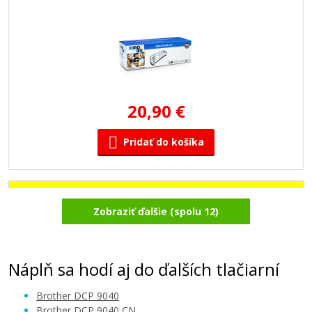
20,90 €
Pridať do košíka
Brother TN-130/135 Žltý
Zobraziť ďalšie (spolu 12)
Kompatibilný toner
Náplň sa hodí aj do ďalších tlačiarní
Brother DCP 9040
Brother DCP 9040 CN