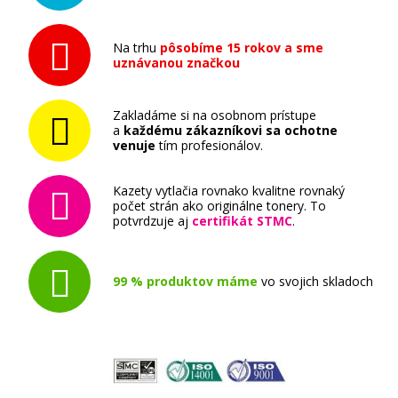
Na trhu
pôsobíme 15 rokov a sme
uznávanou značkou
Zakladáme si na osobnom prístupe
86,90 €
a
každému zákazníkovi sa ochotne
venuje
tím profesionálov.
Pridať do košíka
Kazety vytlačia rovnako kvalitne rovnaký
počet strán ako originálne tonery. To
potvrdzuje aj
certifikát STMC
.
Brother TN-135 Čierny
99 % produktov máme
vo svojich skladoch
Originálny toner