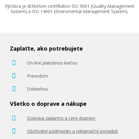
Výrobca je držiteľom certifikátov ISO 9001 (Quality Management
System) a ISO 14001 (Enviromental Management System).
92,90 €
Pridať do košíka
Zaplaťte, ako potrebujete
Brother TN-135 Azúrový
On-line platobnou kartou
Originálny toner
Prevodom
Dobierkou
Všetko o doprave a nákupe
Doprava zadarmo a ceny dopravy
163,90 €
Obchodné podmienky a reklamačný poriadok