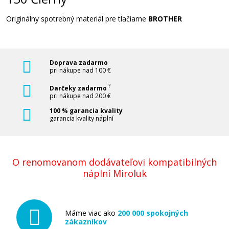
Brother TN-130 Purpurový
Originálny spotrebný materiál pre tlačiarne
BROTHER
Originálny toner
Doprava zadarmo
pri nákupe nad 100 €
?
Darčeky zadarmo
pri nákupe nad 200 €
100 % garancia kvality
86,90 €
garancia kvality náplní
Pridať do košíka
O renomovanom dodávateľovi kompatibilných
náplní Miroluk
Brother TN-130 Žltý
Máme viac ako
200 000 spokojných
Originálny toner
zákazníkov