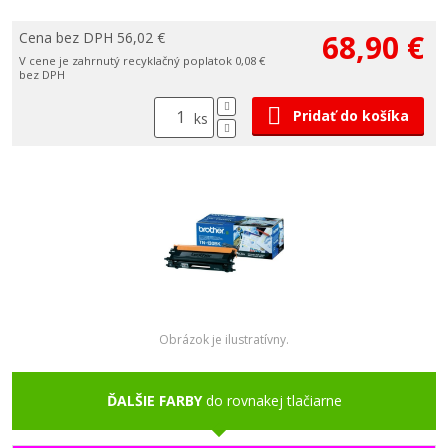
68,90 €
Cena bez DPH 56,02 €
V cene je zahrnutý recyklačný poplatok 0,08 €
bez DPH
Pridať do košíka
ks
Obrázok je ilustratívny.
ĎALŠIE FARBY
do rovnakej tlačiarne