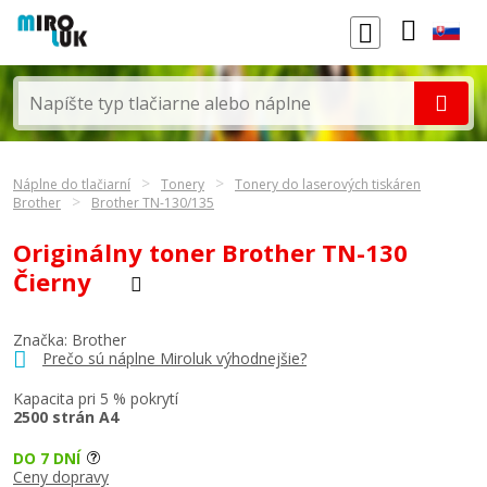
Náplne do tlačiarní
Tonery
Tonery do laserových tiskáren
Brother
Brother TN-130/135
Originálny toner Brother TN-130
Čierny
Značka:
Brother
Prečo sú náplne Miroluk výhodnejšie?
Kapacita pri 5 % pokrytí
2500 strán A4
DO 7 DNÍ
Ceny dopravy