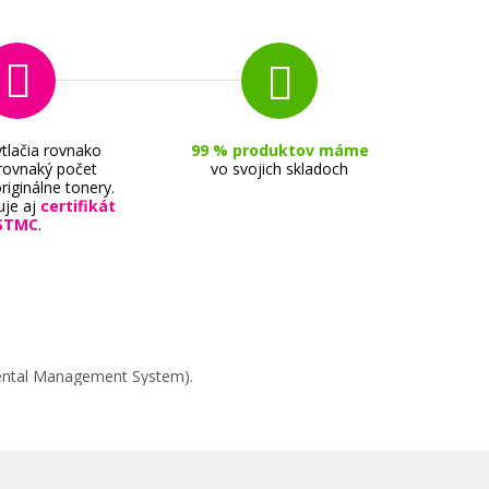
tlačia rovnako
99 % produktov máme
 rovnaký počet
vo svojich skladoch
riginálne tonery.
uje aj
certifikát
STMC
.
tá)
mental Management System).