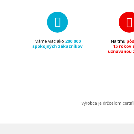
Máme viac ako
200 000
Na trhu
pô
spokojných zákazníkov
15 rokov 
15,90 €
uznávanou 
Pridať do košíka
Originálna náplň Canon CLI-526M
(Purpurová)
Výrobca je držiteľom cert
Originálna náplň