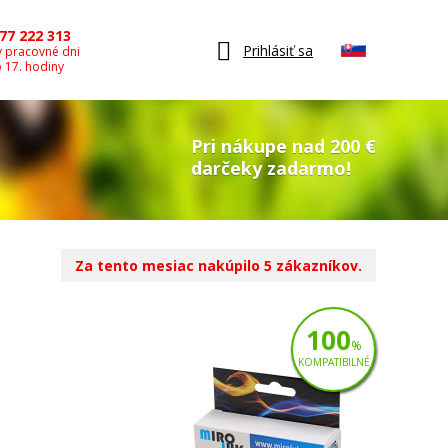
77 222 313
Prihlásiť sa
v pracovné dni
o 17. hodiny
Pri nákupe nad 200 €
darčeky zadarmo!
Za tento mesiac nakúpilo 5 zákazníkov.
100
%
KOMPATIBILNÉ