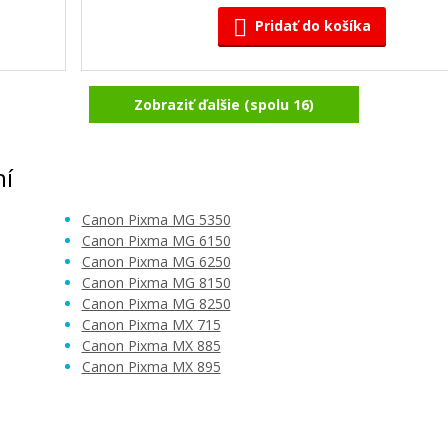
Pridať do košíka
Zobraziť ďalšie (spolu 16)
Sada kompatibilných náplní s Canon 
Sivá)
525BK (čierna)
Súprava kompatibilných náplní
ní
Canon Pixma MG 5350
Canon Pixma MG 6150
Canon Pixma MG 6250
Canon Pixma MG 8150
Canon Pixma MG 8250
Canon Pixma MX 715
10,90 €
Canon Pixma MX 885
Canon Pixma MX 895
Pridať do košíka