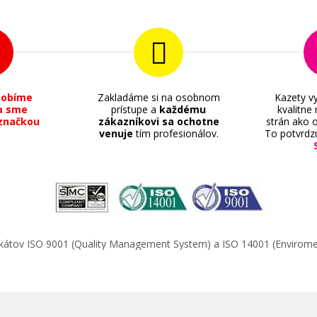
sobíme
Zakladáme si na osobnom
Kazety vy
a sme
prístupe a
každému
kvalitne
15,90 €
značkou
zákazníkovi sa ochotne
strán ako o
venuje
tím profesionálov.
To potvrdz
Pridať do košíka
Originálna náplň Canon CLI-526Y (Žl
ifikátov ISO 9001 (Quality Management System) a ISO 14001 (Enviro
Originálna náplň