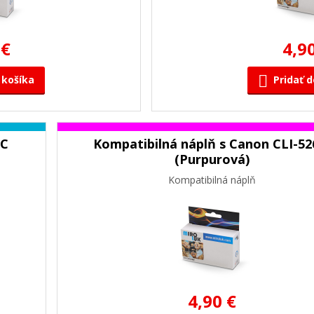
 €
4,9
 košíka
Pridať d
6C
Kompatibilná náplň s Canon CLI-5
(Purpurová)
Kompatibilná náplň
4,90 €