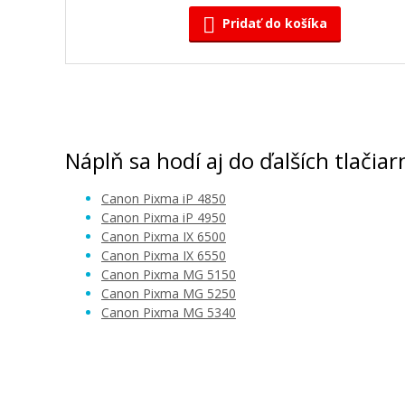
Pridať do košíka
Kompatibilná náplň s Canon CLI-526GY (
Kompatibilná náplň
Náplň sa hodí aj do ďalších tlačiar
Canon Pixma iP 4850
Canon Pixma iP 4950
Canon Pixma IX 6500
Canon Pixma IX 6550
Canon Pixma MG 5150
Canon Pixma MG 5250
5,90 €
Canon Pixma MG 5340
Pridať do košíka