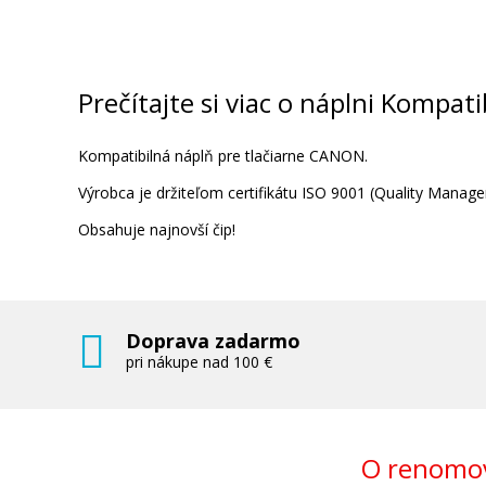
Sada kompatibilných náplní s Canon C
526C/M/Y
Súprava kompatibilných náplní
Prečítajte si viac o náplni Kompat
Kompatibilná náplň pre tlačiarne CANON.
Výrobca je držiteľom certifikátu ISO 9001 (Quality Man
Obsahuje najnovší čip!
14,90 €
Pridať do košíka
Doprava zadarmo
pri nákupe nad 100 €
Originálna náplň Canon CLI-526BK (čie
O renomov
Originálna náplň