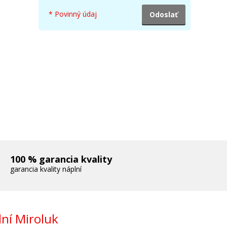
GI-525
* Povinný údaj
100 % garancia kvality
garancia kvality náplní
rová)
ní Miroluk