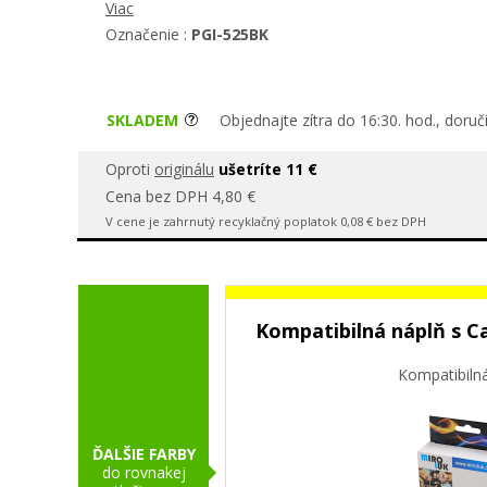
Viac
Označenie :
PGI-525BK
SKLADEM
Objednajte zítra do 16:30. hod., doru
Oproti
originálu
ušetríte 11 €
Cena bez DPH 4,80 €
V cene je zahrnutý recyklačný poplatok 0,08 € bez DPH
Kompatibilná náplň s Ca
Kompatibiln
ĎALŠIE FARBY
do rovnakej