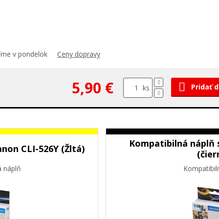
číme v pondelok
Ceny dopravy
5,90 €
Pridať 
ks
Kompatibilná náplň 
non CLI-526Y (Žltá)
(čier
á náplň
Kompatibil