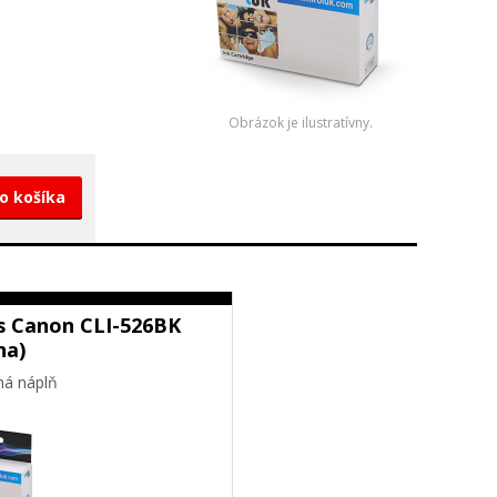
Obrázok je ilustratívny.
do košíka
s Canon CLI-526BK
na)
ná náplň