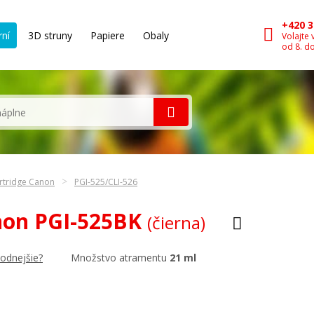
+420 3
rní
3D struny
Papiere
Obaly
Volajte 
od 8. d
rtridge Canon
PGI-525/CLI-526
non PGI-525BK
(čierna)
Množstvo atramentu
21 ml
hodnejšie?