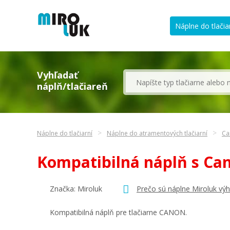
Náplne do tlačia
Vyhľadať
náplň/tlačiareň
Náplne do tlačiarní
Náplne do atramentových tlačiarní
Ca
Kompatibilná náplň s Ca
Značka: Miroluk
Prečo sú náplne Miroluk vý
Kompatibilná náplň pre tlačiarne CANON.