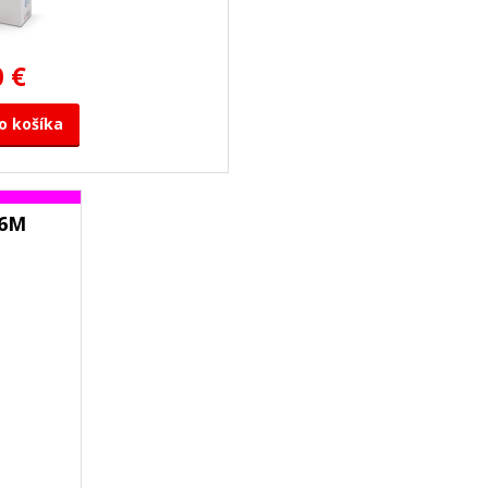
0 €
o košíka
26M