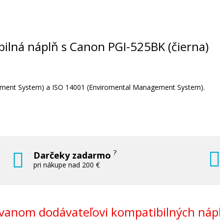
LI-
Sada kompatibilných náplní s Canon P
a CLI-526
Súprava kompatibilných náplní
ibilná náplň s Canon PGI-525BK (čierna)
agement System) a ISO 14001 (Enviromental Management System).
23,90 €
Pridať do košíka
?
Darčeky zadarmo
pri nákupe nad 200 €
rna)
Originálna náplň Canon CLI-526C (Azú
anom dodávateľovi kompatibilných nápl
Originálna náplň