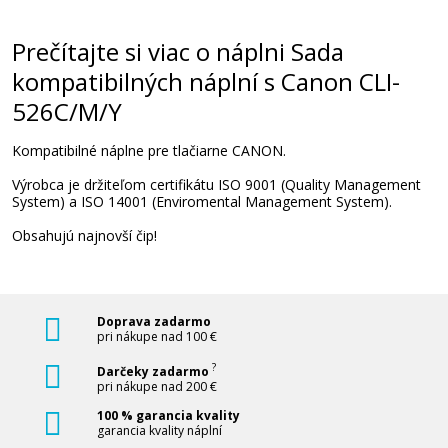
Pridať do košíka
Prečítajte si viac o náplni Sada
kompatibilných náplní s Canon CLI-
526C/M/Y
Kompatibilná náplň s Canon PGI-525BK
(čierna)
Kompatibilné náplne pre tlačiarne CANON.
Kompatibilná náplň
Výrobca je držiteľom certifikátu ISO 9001 (Quality Management
System) a ISO 14001 (Enviromental Management System).
Obsahujú najnovší čip!
Doprava zadarmo
5,90 €
pri nákupe nad 100 €
?
Darčeky zadarmo
Pridať do košíka
pri nákupe nad 200 €
100 % garancia kvality
garancia kvality náplní