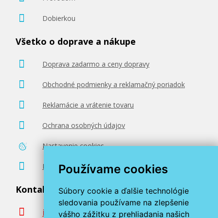
Dobierkou
15,90 €
Všetko o doprave a nákupe
Pridať do košíka
Doprava zadarmo a ceny dopravy
Obchodné podmienky a reklamačný poriadok
Originálna náplň Canon CLI-526C
(Azúrová)
Reklamácie a vrátenie tovaru
Originálna náplň
Ochrana osobných údajov
Nastavenie cookies
Poradenstvo zadarmo
Používame cookies
Kontaktujte nás
Súbory cookie a ďalšie technológie
15,90 €
sledovania používame na zlepšenie
info@miroluk.sk
vášho zážitku z prehliadania našich