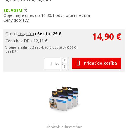
SKLADEM
Objednajte dnes do 16:30. hod., doručíme zítra
Ceny dopravy
14,90 €
Oproti
originálu
ušetríte 29 €
Cena bez DPH 12,11 €
V cene je zahrnutý recyklačný poplatok 0,08 €
bez DPH
Pridať do košíka
ks
Obrázok je ilustratívny.