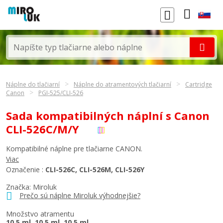
Náplne do tlačiarní
Náplne do atramentových tlačiarní
Cartridge
Canon
PGI-525/CLI-526
Sada kompatibilných náplní s Canon
CLI-526C/M/Y
Kompatibilné náplne pre tlačiarne CANON.
Viac
Označenie :
CLI-526C, CLI-526M, CLI-526Y
Značka: Miroluk
Prečo sú náplne Miroluk výhodnejšie?
Množstvo atramentu
10,5 ml, 10,5 ml, 10,5 ml