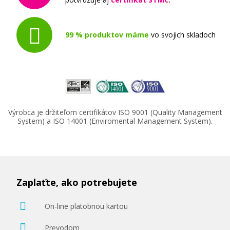
99 % produktov máme
vo svojich skladoch
23,90 €
Pridať do košíka
Výrobca je držiteľom certifikátov ISO 9001 (Quality Management
System) a ISO 14001 (Enviromental Management System).
Originálna náplň Canon CLI-526BK (čierna)
Originálna náplň
Zaplaťte, ako potrebujete
On-line platobnou kartou
Prevodom