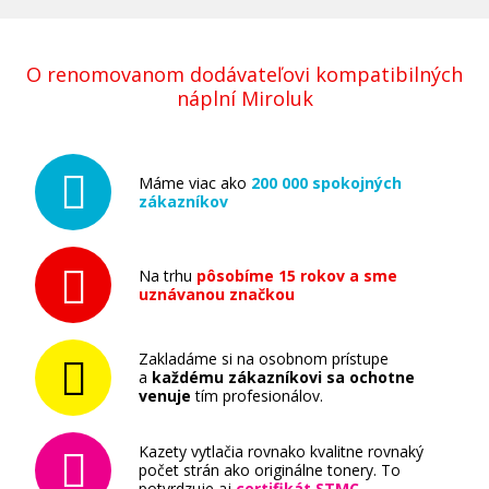
Sada kompatibilných náplní s Canon PGI-
525BK (čierna)
O renomovanom dodávateľovi kompatibilných
Súprava kompatibilných náplní
náplní Miroluk
Máme viac ako
200 000 spokojných
zákazníkov
10,90 €
Na trhu
pôsobíme 15 rokov a sme
uznávanou značkou
Pridať do košíka
Zakladáme si na osobnom prístupe
a
každému zákazníkovi sa ochotne
venuje
tím profesionálov.
Sada kompatibilných náplní s Canon PGI-
525 a CLI-526
Kazety vytlačia rovnako kvalitne rovnaký
Súprava kompatibilných náplní
počet strán ako originálne tonery. To
potvrdzuje aj
certifikát STMC
.