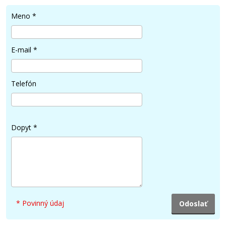
Meno
*
4,90 €
E-mail
*
Pridať do košíka
Telefón
Kompatibilná náplň s Canon CLI-526GY
(Sivá)
Dopyt
*
Kompatibilná náplň
* Povinný údaj
5,90 €