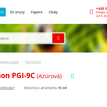
+420 3
rní
3D struny
Papiere
Obaly
Volajte 
od 8. d
rtridge Canon
PGI-7/PGI-9
non PGI-9C
(Azúrová)
Množstvo atramentu
15 ml
hodnejšie?