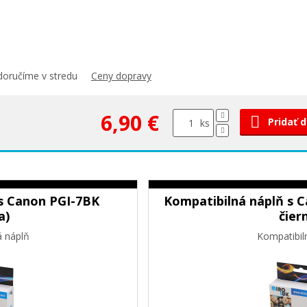
doručíme v stredu
Ceny dopravy
6,90 €
Pridať 
ks
s Canon PGI-7BK
Kompatibilná náplň s 
a)
čier
á náplň
Kompatibil