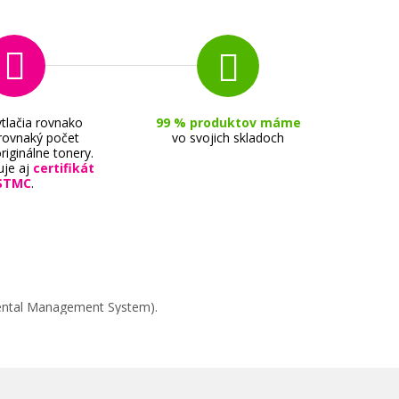
tlačia rovnako
99 % produktov máme
 rovnaký počet
vo svojich skladoch
riginálne tonery.
uje aj
certifikát
STMC
.
PGI-
mental Management System).