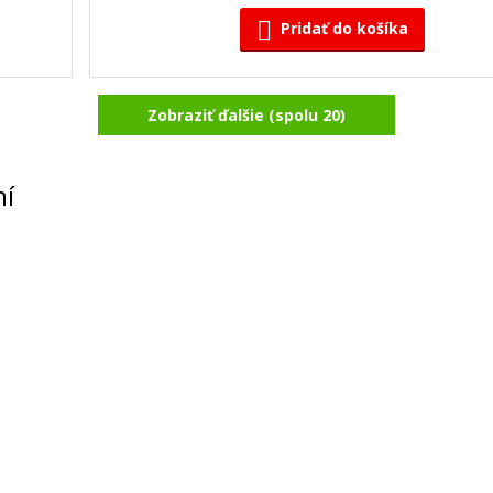
Pridať do košíka
Zobraziť ďalšie (spolu 20)
BK
Kompatibilná náplň s Canon PGI-9PC 
azúrová)
Kompatibilná náplň
ní
6,90 €
Pridať do košíka