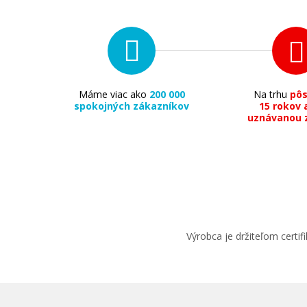
Máme viac ako
200 000
Na trhu
pô
spokojných zákazníkov
15 rokov 
6,90 €
uznávanou 
Pridať do košíka
Sada kompatibilných náplní s Canon P
9MBK/PC/PM/R/G
Výrobca je držiteľom cert
Súprava kompatibilných náplní