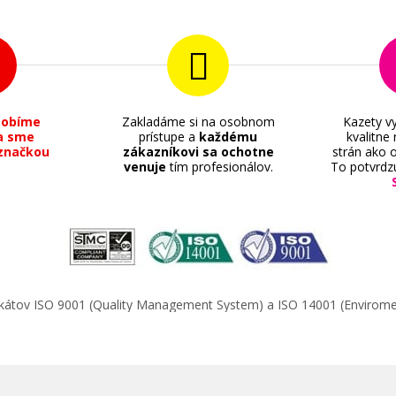
sobíme
Zakladáme si na osobnom
Kazety vy
a sme
prístupe a
každému
kvalitne
6,90 €
značkou
zákazníkovi sa ochotne
strán ako o
venuje
tím profesionálov.
To potvrdz
Pridať do košíka
GI-
Sada kompatibilných náplní s Canon 
9PBK/C/M/Y/GY
ifikátov ISO 9001 (Quality Management System) a ISO 14001 (Enviro
Súprava kompatibilných náplní