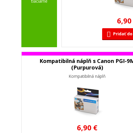
tlačiarne
6,90
Pridať do
Kompatibilná náplň s Canon PGI-9
(Purpurová)
Kompatibilná náplň
6,90 €