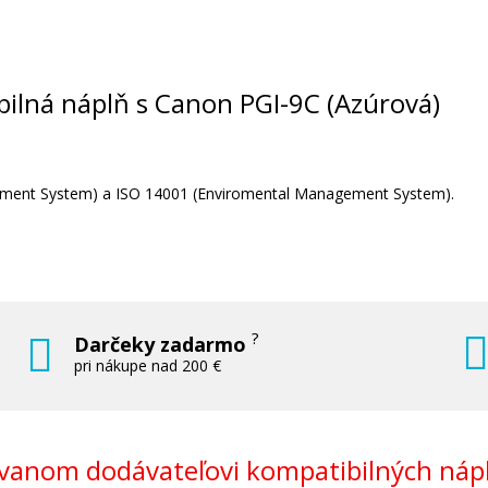
(Foto
Kompatibilná náplň s Canon PGI-9G (Z
Kompatibilná náplň
ibilná náplň s Canon PGI-9C (Azúrová)
agement System) a ISO 14001 (Enviromental Management System).
6,90 €
Pridať do košíka
?
Darčeky zadarmo
pri nákupe nad 200 €
R
Kompatibilná náplň s Canon PGI-9GY (
anom dodávateľovi kompatibilných nápl
Kompatibilná náplň