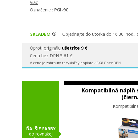
Viac
Označenie :
PGI-9C
SKLADEM
Objednajte do utorka do 16:30. hod., 
Oproti
originálu
ušetríte 9 €
Cena bez DPH 5,61 €
V cene je zahrnutý recyklačný poplatok 0,08 € bez DPH
Kompatibilná náplň 
(čiern
Kompatibiln
ĎALŠIE FARBY
do rovnakej