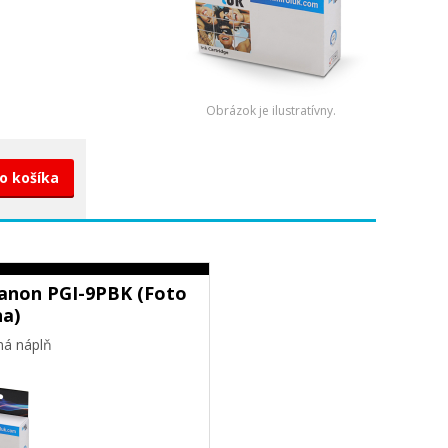
Obrázok je ilustratívny.
do košíka
Canon PGI-9PBK (Foto
na)
ná náplň