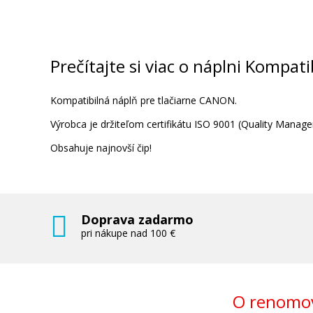
Kompatibilná náplň s Canon PGI-9PM 
purpurová)
Kompatibilná náplň
Prečítajte si viac o náplni Kompat
Kompatibilná náplň pre tlačiarne CANON.
Výrobca je držiteľom certifikátu ISO 9001 (Quality Man
Obsahuje najnovší čip!
6,90 €
Pridať do košíka
Doprava zadarmo
pri nákupe nad 100 €
Kompatibilná náplň s Canon PGI-9
(Červená)
O renomov
Kompatibilná náplň