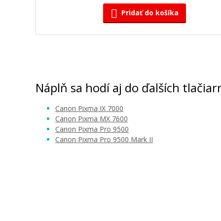
Pridať do košíka
Kompatibilná náplň s Canon PGI-9M
(Matne čierna)
Kompatibilná náplň
Náplň sa hodí aj do ďalších tlačiar
Canon Pixma IX 7000
Canon Pixma MX 7600
Canon Pixma Pro 9500
Canon Pixma Pro 9500 Mark II
6,90 €
Pridať do košíka