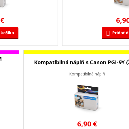
 €
6,9
 košíka
Pridať d
M
Kompatibilná náplň s Canon PGI-9Y (
Kompatibilná náplň
6,90 €