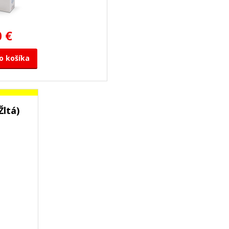
0 €
o košíka
Žltá)