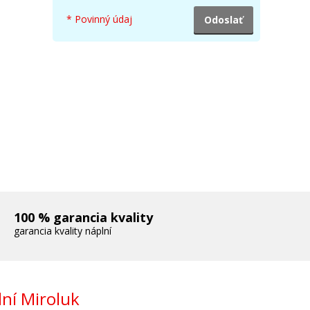
* Povinný údaj
elená)
100 % garancia kvality
garancia kvality náplní
Sivá)
ní Miroluk