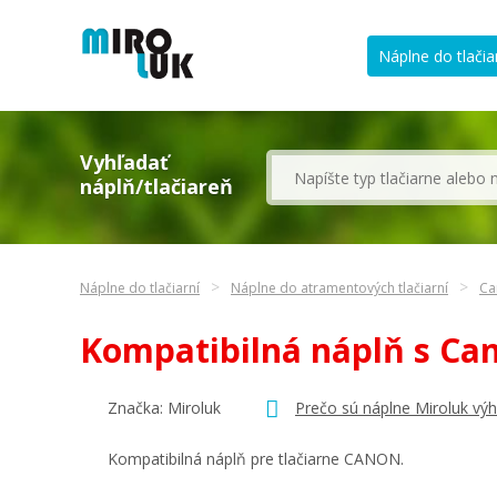
Náplne do tlačia
Vyhľadať
náplň/tlačiareň
Náplne do tlačiarní
Náplne do atramentových tlačiarní
Ca
Kompatibilná náplň s Ca
Značka: Miroluk
Prečo sú náplne Miroluk vý
Kompatibilná náplň pre tlačiarne CANON.