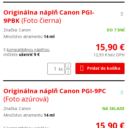
Originálna náplň Canon PGI-
(Foto čierna)
9PBK
Značka: Canon
DO 7 DNÍ
Množstvo atramentu
14 ml
15,90 €
S
kompatibilnou náplňou
môžete
ušetriť 9 €
12,93 € bez DPH
Pridať do košíka
ks
Originálna náplň Canon PGI-9PC
(Foto azúrová)
Značka: Canon
NA SKLADE
Množstvo atramentu
14 ml
15,90 €