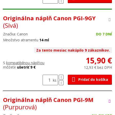
Originálna náplň Canon PGI-9GY
(Sivá)
Značka: Canon
DO 7 DNÍ
Množstvo atramentu
14 ml
Za tento mesiac nakúpilo 9 zákazníkov.
15,90 €
S
kompatibilnou náplňou
môžete
ušetriť 9 €
12,93 € bez DPH
Pridať do košíka
ks
Originálna náplň Canon PGI-9M
(Purpurová)