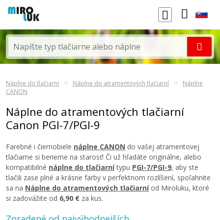
Náplne do tlačiarní
Náplne do atramentových tlačiarní
Náplne
CANON
Náplne do atramentových tlačiarní
Canon PGI-7/PGI-9
Farebné i čiernobiele
náplne CANON
do vašej atramentovej
tlačiarne si berieme na starosť! Či už hľadáte originálne, alebo
kompatibilné
náplne do tlačiarní
typu
PGI-7/PGI-9
, aby ste
tlačili zase plné a krásne farby v perfektnom rozlíšení, spoľahnite
sa na
Náplne do atramentových tlačiarní
od Miroluku, ktoré
si zadovážite od
6,90 €
za kus.
Zoradené od najvýhodnejších