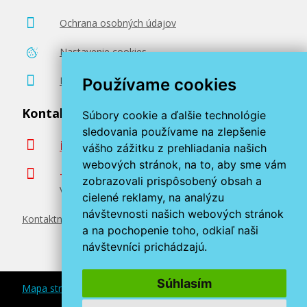
Ochrana osobných údajov
Nastavenie cookies
Poradenstvo zadarmo
Používame cookies
Kontaktujte nás
Súbory cookie a ďalšie technológie
sledovania používame na zlepšenie
info@miroluk.sk
vášho zážitku z prehliadania našich
webových stránok, na to, aby sme vám
+420 377 222 313
zobrazovali prispôsobený obsah a
Volajte v pracovné dni od 8. do 17. hod.
cielené reklamy, na analýzu
návštevnosti našich webových stránok
Kontaktné údaje
a na pochopenie toho, odkiaľ naši
návštevníci prichádzajú.
Súhlasím
Mapa stránok