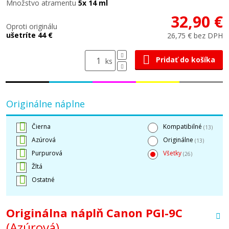
Množstvo atramentu
5x 14 ml
32,90 €
Oproti originálu
ušetríte 44 €
26,75 € bez DPH
Pridať do košíka
ks
Originálne náplne
Čierna
Kompatibilné
(13)
Azúrová
Originálne
(13)
Purpurová
Všetky
(26)
Žltá
Ostatné
Originálna náplň Canon PGI-9C
(Azúrová)