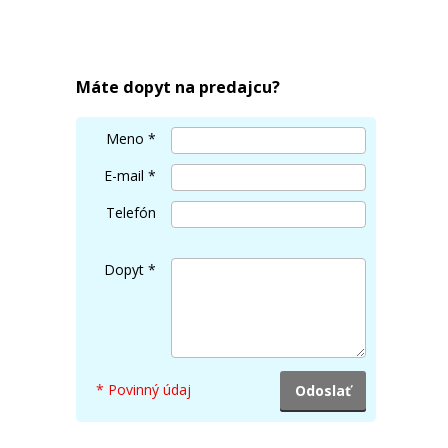
ová)
Máte dopyt na predajcu?
Meno
*
E-mail
*
Telefón
Dopyt
*
* Povinný údaj
na)