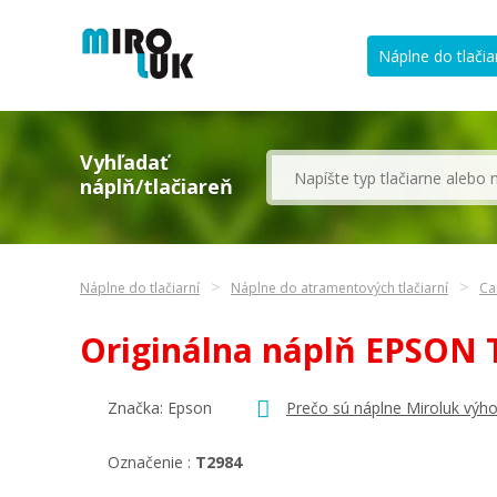
Náplne do tlačia
Vyhľadať
náplň/tlačiareň
Náplne do tlačiarní
Náplne do atramentových tlačiarní
Ca
Originálna náplň EPSON
Značka:
Epson
Prečo sú náplne Miroluk výho
Označenie :
T2984