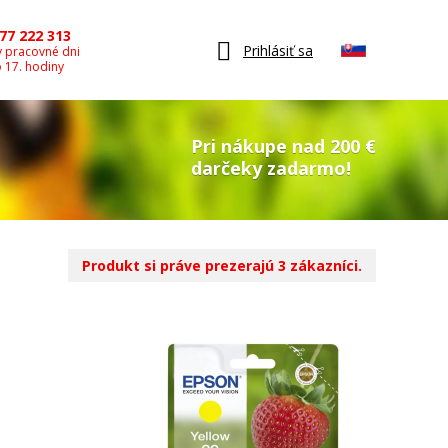
77 222 313
Prihlásiť sa
v pracovné dni
o 17. hodiny
Pri nákupe nad 200 €
darčeky zadarmo!
Produkt si práve prezerajú 3 zákazníci.