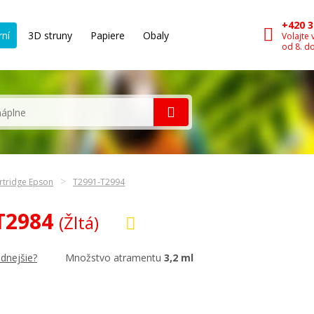
+420 3
rní
3D struny
Papiere
Obaly
Volajte 
od 8. d
rtridge Epson
T2991-T2994
 T2984
(Žltá)
Množstvo atramentu
3,2 ml
dnejšie?