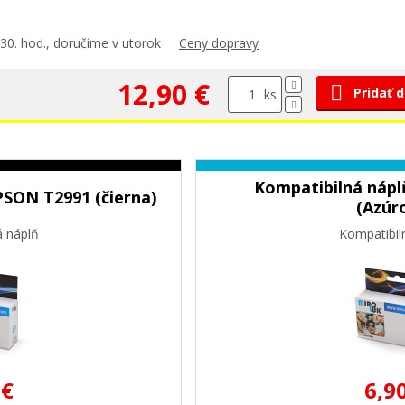
30. hod., doručíme v utorok
Ceny dopravy
12,90 €
Pridať 
ks
Kompatibilná nápl
PSON T2991 (čierna)
(Azúr
á náplň
Kompatibil
 €
6,9