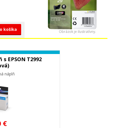
do košíka
Obrázok je ilustratívny.
ň s EPSON T2992
ová)
ná náplň
0 €