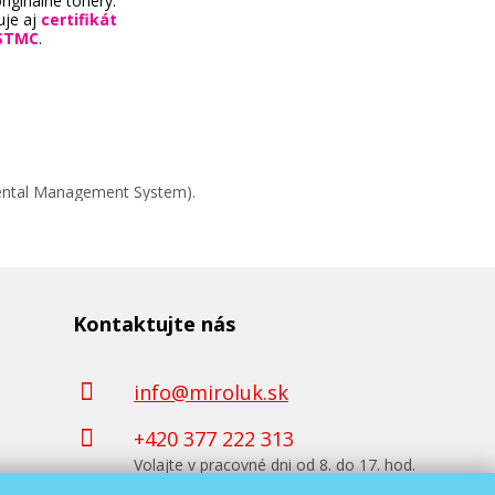
riginálne tonery.
uje aj
certifikát
STMC
.
mental Management System).
na)
Kontaktujte nás
info@miroluk.sk
+420 377 222 313
Volajte v pracovné dni od 8. do 17. hod.