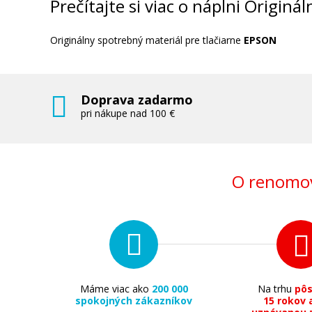
Prečítajte si viac o náplni Origin
Originálny spotrebný materiál pre tlačiarne
EPSON
Doprava zadarmo
12,90 €
pri nákupe nad 100 €
Pridať do košíka
O renomov
Originálna náplň EPSON T2992 (Azúro
Originálna náplň
Máme viac ako
200 000
Na trhu
pô
spokojných zákazníkov
15 rokov 