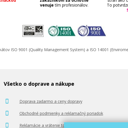
značkou
zákazníkovi sa ochotne
strán ako o
venuje
tím profesionálov.
To potvrdz
23,90 €
Pridať do košíka
ifikátov ISO 9001 (Quality Management System) a ISO 14001 (Enviro
)
Originálna náplň EPSON T2991 (čier
Originálna náplň
Všetko o doprave a nákupe
Doprava zadarmo a ceny dopravy
Obchodné podmienky a reklamačný poriadok
31,90 €
Reklamácie a vrátenie tovaru