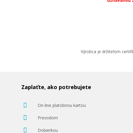
uznávanou 
23,90 €
Pridať do košíka
Výrobca je držiteľom cert
Originálna náplň EPSON T2994 (Žltá
Originálna náplň
Zaplaťte, ako potrebujete
On-line platobnou kartou
Prevodom
23,90 €
Dobierkou