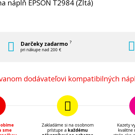
álna náplň EPSON T2984 (Žltá)
?
Darčeky zadarmo
18,90 €
pri nákupe nad 200 €
Pridať do košíka
anom dodávateľovi kompatibilných nápl
vá)
Originálna náplň EPSON T2993 (Purpu
Originálna náplň
sobíme
Zakladáme si na osobnom
Kazety vy
a sme
prístupe a
každému
kvalitne