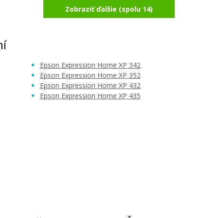
Zobraziť ďalšie (spolu 14)
996 -
Originálna náplň EPSON T2982 (Azúr
Originálna náplň
ní
Epson Expression Home XP 342
Epson Expression Home XP 352
Epson Expression Home XP 432
Epson Expression Home XP 435
12,90 €
Pridať do košíka
ová)
Originálna náplň EPSON T2981 (čier
Originálna náplň