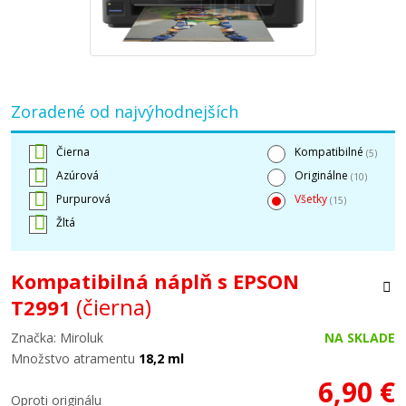
Zoradené od najvýhodnejších
Čierna
Kompatibilné
(5)
Azúrová
Originálne
(10)
Purpurová
Všetky
(15)
Žltá
Kompatibilná náplň s EPSON
(čierna)
T2991
Značka: Miroluk
NA SKLADE
Množstvo atramentu
18,2 ml
6,90 €
Oproti originálu