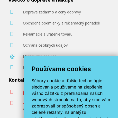
Doprava zadarmo a ceny dopravy
Obchodné podmienky a reklamačný poriadok
Reklamácie a vrátenie tovaru
Ochrana osobných údajov
Nastavenie cookies
Poradenstvo zadarmo
Používame cookies
Kontaktujte nás
Súbory cookie a ďalšie technológie
sledovania používame na zlepšenie
info@miroluk.sk
vášho zážitku z prehliadania našich
webových stránok, na to, aby sme vám
+420 377 222 313
zobrazovali prispôsobený obsah a
Volajte v pracovné dni od 8. do 17. hod.
cielené reklamy, na analýzu