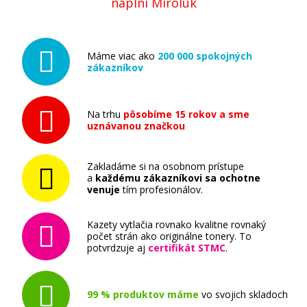
náplní Miroluk
Máme viac ako
200 000 spokojných
zákazníkov
Na trhu
pôsobíme 15 rokov a sme
uznávanou značkou
Zakladáme si na osobnom prístupe
a
každému zákazníkovi sa ochotne
venuje
tím profesionálov.
Kazety vytlačia rovnako kvalitne rovnaký
počet strán ako originálne tonery. To
potvrdzuje aj
certifikát STMC
.
99 % produktov máme
vo svojich skladoch