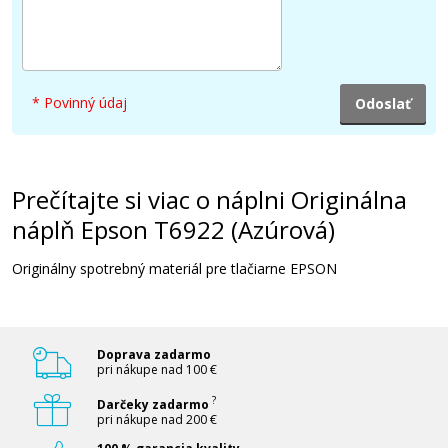
84,90 €
Pridať do košíka
* Povinný údaj
Originálna náplň Epson T6925 (Matne
čierna)
Originálna náplň
Prečítajte si viac o náplni Originálna
náplň Epson T6922 (Azúrová)
Originálny spotrebný materiál pre tlačiarne EPSON
Doprava zadarmo
84,90 €
pri nákupe nad 100 €
?
Darčeky zadarmo
Pridať do košíka
pri nákupe nad 200 €