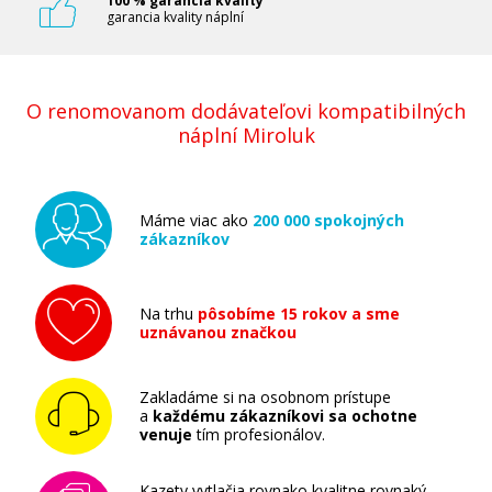
100 % garancia kvality
garancia kvality náplní
Originálna odpadová nádobka Epson
T6193
O renomovanom dodávateľovi kompatibilných
Originálna odpadová nádobka
náplní Miroluk
Máme viac ako
200 000 spokojných
zákazníkov
86,90 €
Na trhu
pôsobíme 15 rokov a sme
uznávanou značkou
Pridať do košíka
Zakladáme si na osobnom prístupe
a
každému zákazníkovi sa ochotne
venuje
tím profesionálov.
Kazety vytlačia rovnako kvalitne rovnaký