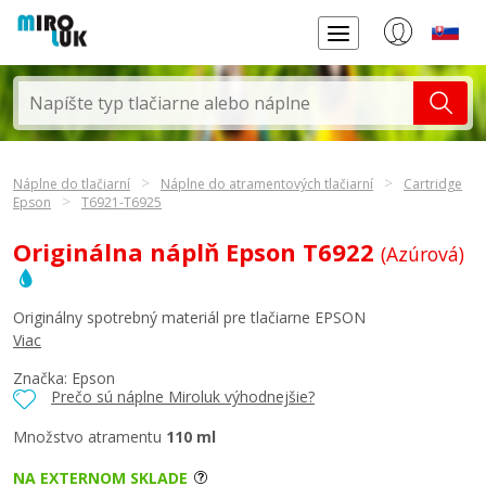
Náplne do tlačiarní
Náplne do atramentových tlačiarní
Cartridge
Epson
T6921-T6925
Originálna náplň Epson T6922
(Azúrová)
Originálny spotrebný materiál pre tlačiarne EPSON
Viac
Značka:
Epson
Prečo sú náplne Miroluk výhodnejšie?
Množstvo atramentu
110 ml
NA EXTERNOM SKLADE