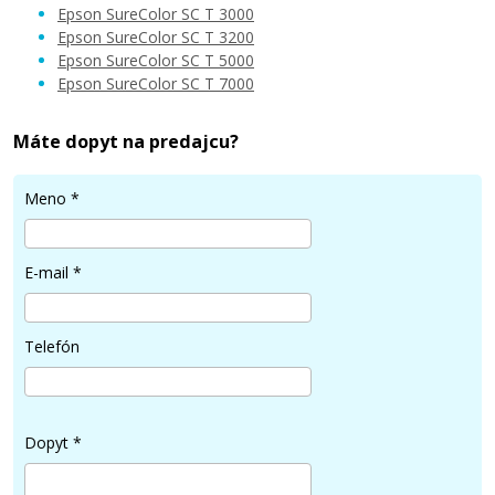
Epson SureColor SC T 3000
Epson SureColor SC T 3200
Epson SureColor SC T 5000
Epson SureColor SC T 7000
84,90 €
Máte dopyt na predajcu?
Pridať do košíka
Meno
*
Originálna náplň Epson T6924 (Žltá)
E-mail
*
Originálna náplň
Telefón
Dopyt
*