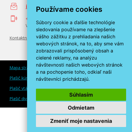
info@miroluk.sk
Používame cookies
+420 377 222 313
Súbory cookie a ďalšie technológie
Volajte v pracovné dni od 8. do 17. hod.
sledovania používame na zlepšenie
vášho zážitku z prehliadania našich
Kontaktné údaje
webových stránok, na to, aby sme vám
zobrazovali prispôsobený obsah a
cielené reklamy, na analýzu
návštevnosti našich webových stránok
Mapa stránok
a na pochopenie toho, odkiaľ naši
Plašič kún a myší
návštevníci prichádzajú.
Plašič vtákov
Súhlasím
Plašič divokej zveri
Odmietam
Zmeniť moje nastavenia