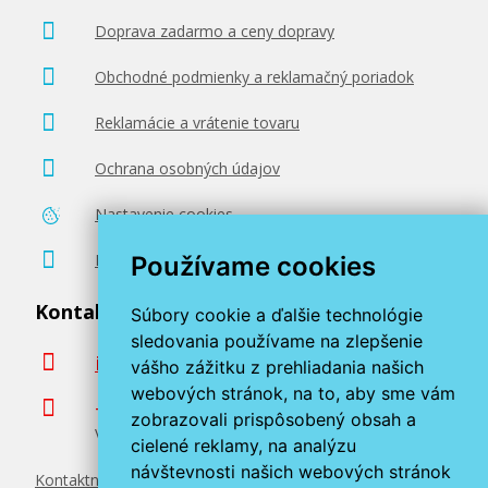
Doprava zadarmo a ceny dopravy
Obchodné podmienky a reklamačný poriadok
Reklamácie a vrátenie tovaru
Ochrana osobných údajov
Nastavenie cookies
Poradenstvo zadarmo
Používame cookies
Kontaktujte nás
Súbory cookie a ďalšie technológie
sledovania používame na zlepšenie
info@miroluk.sk
vášho zážitku z prehliadania našich
webových stránok, na to, aby sme vám
+420 377 222 313
zobrazovali prispôsobený obsah a
Volajte v pracovné dni od 8. do 17. hod.
cielené reklamy, na analýzu
návštevnosti našich webových stránok
Kontaktné údaje