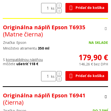
Pridať do košíka
ks
Originálna náplň Epson T6935
(Matne čierna)
Značka: Epson
NA SKLADE
Množstvo atramentu
350 ml
179,90 €
S
kompatibilnou náplňou
môžete
ušetriť 118 €
146,26 € bez DPH
Pridať do košíka
ks
Originálna náplň Epson T6941
(čierna)
Značka: Epson
DO 7 DNÍ