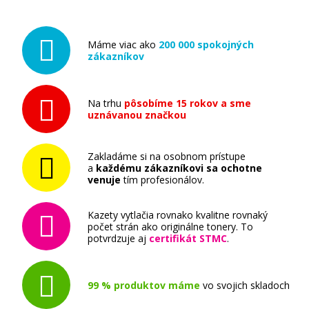
Máme viac ako
200 000 spokojných
zákazníkov
Na trhu
pôsobíme 15 rokov a sme
uznávanou značkou
Zakladáme si na osobnom prístupe
a
každému zákazníkovi sa ochotne
venuje
tím profesionálov.
Kazety vytlačia rovnako kvalitne rovnaký
počet strán ako originálne tonery. To
potvrdzuje aj
certifikát STMC
.
99 % produktov máme
vo svojich skladoch