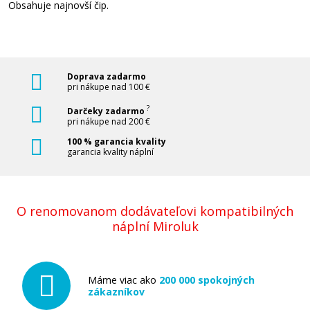
Obsahuje najnovší čip.
Doprava zadarmo
pri nákupe nad 100 €
16,90 €
?
Darčeky zadarmo
pri nákupe nad 200 €
Pridať do košíka
100 % garancia kvality
garancia kvality náplní
Originálna náplň EPSON T0714 (Žltá)
O renomovanom dodávateľovi kompatibilných
Originálna náplň
náplní Miroluk
Máme viac ako
200 000 spokojných
zákazníkov