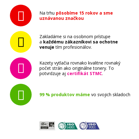
16,90 €
Na trhu
pôsobíme 15 rokov a sme
uznávanou značkou
Pridať do košíka
Zakladáme si na osobnom prístupe
a
každému zákazníkovi sa ochotne
venuje
tím profesionálov.
Sada originálných náplň EPSON T0715 -
obsahuje T0711-T0714
Kazety vytlačia rovnako kvalitne rovnaký
počet strán ako originálne tonery. To
Súprava originálnych náplní
potvrdzuje aj
certifikát STMC
.
99 % produktov máme
vo svojich skladoch
66,90 €
Pridať do košíka