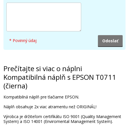
Originálna náplň EPSON T0712 (Azúrová)
Originálna náplň
* Povinný údaj
16,90 €
Prečítajte si viac o náplni
Kompatibilná náplň s EPSON T0711
Pridať do košíka
(čierna)
Kompatibilná náplň pre tlačiarne EPSON.
Originálna náplň EPSON T0713
Náplň obsahuje 2x viac atramentu než ORIGINÁL!
(Purpurová)
Výrobca je držiteľom certifikátu ISO 9001 (Quality Management
Originálna náplň
System) a ISO 14001 (Enviromental Management System).