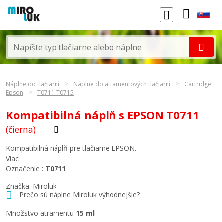
Náplne do tlačiarní
Náplne do atramentových tlačiarní
Cartridge
Epson
T0711-T0715
Kompatibilná náplň s EPSON T0711
(čierna)
Kompatibilná náplň pre tlačiarne EPSON.
Viac
Označenie :
T0711
Značka: Miroluk
Prečo sú náplne Miroluk výhodnejšie?
Množstvo atramentu
15 ml