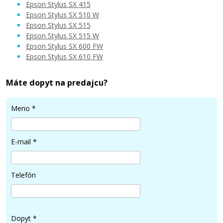
Epson Stylus SX 415
Pridať do košíka
Epson Stylus SX 510 W
Epson Stylus SX 515
Epson Stylus SX 515 W
Epson Stylus SX 600 FW
Originálna náplň EPSON T0711 (čierna)
Epson Stylus SX 610 FW
Originálna náplň
Máte dopyt na predajcu?
Meno
*
E-mail
*
16,90 €
Telefón
Pridať do košíka
Dopyt
*