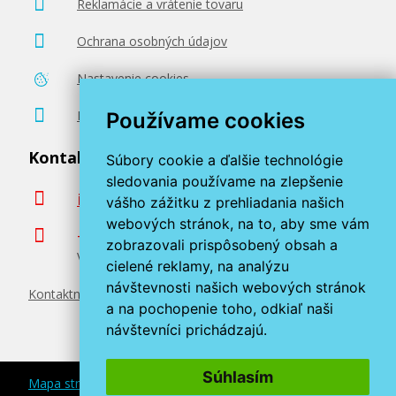
Reklamácie a vrátenie tovaru
Ochrana osobných údajov
Nastavenie cookies
Poradenstvo zadarmo
Používame cookies
Kontaktujte nás
Súbory cookie a ďalšie technológie
sledovania používame na zlepšenie
info@miroluk.sk
vášho zážitku z prehliadania našich
webových stránok, na to, aby sme vám
+420 377 222 313
zobrazovali prispôsobený obsah a
Volajte v pracovné dni od 8. do 17. hod.
cielené reklamy, na analýzu
návštevnosti našich webových stránok
Kontaktné údaje
a na pochopenie toho, odkiaľ naši
návštevníci prichádzajú.
Súhlasím
Mapa stránok