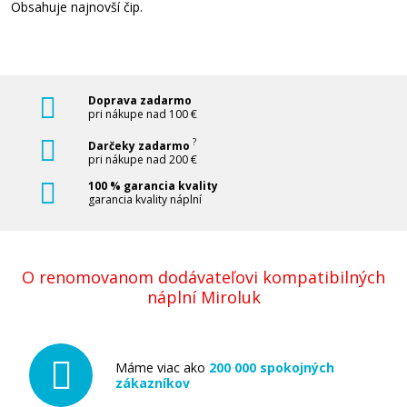
Obsahuje najnovší čip.
Doprava zadarmo
pri nákupe nad 100 €
16,90 €
?
Darčeky zadarmo
pri nákupe nad 200 €
Pridať do košíka
100 % garancia kvality
garancia kvality náplní
Originálna náplň EPSON T0714 (Žltá)
O renomovanom dodávateľovi kompatibilných
Originálna náplň
náplní Miroluk
Máme viac ako
200 000 spokojných
zákazníkov