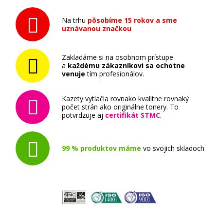
16,90 €
Na trhu
pôsobíme 15 rokov a sme
uznávanou značkou
Pridať do košíka
Zakladáme si na osobnom prístupe
a
každému zákazníkovi sa ochotne
venuje
tím profesionálov.
Sada originálných náplň EPSON T0715 -
obsahuje T0711-T0714
Kazety vytlačia rovnako kvalitne rovnaký
počet strán ako originálne tonery. To
Súprava originálnych náplní
potvrdzuje aj
certifikát STMC
.
99 % produktov máme
vo svojich skladoch
65,90 €
Pridať do košíka