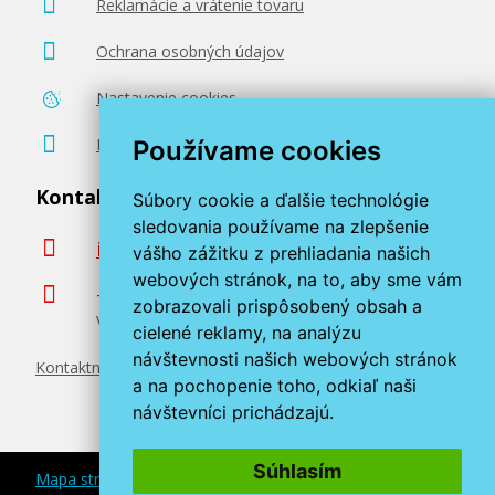
Reklamácie a vrátenie tovaru
Ochrana osobných údajov
Nastavenie cookies
Poradenstvo zadarmo
Používame cookies
Kontaktujte nás
Súbory cookie a ďalšie technológie
sledovania používame na zlepšenie
info@miroluk.sk
vášho zážitku z prehliadania našich
webových stránok, na to, aby sme vám
+420 377 222 313
zobrazovali prispôsobený obsah a
Volajte v pracovné dni od 8. do 17. hod.
cielené reklamy, na analýzu
návštevnosti našich webových stránok
Kontaktné údaje
a na pochopenie toho, odkiaľ naši
návštevníci prichádzajú.
Súhlasím
Mapa stránok