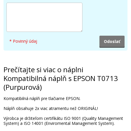
Originálna náplň EPSON T0712 (Azúrová)
Originálna náplň
* Povinný údaj
16,90 €
Prečítajte si viac o náplni
Kompatibilná náplň s EPSON T0713
Pridať do košíka
(Purpurová)
Kompatibilná náplň pre tlačiarne EPSON.
Originálna náplň EPSON T0713
Náplň obsahuje 2x viac atramentu než ORIGINÁL!
(Purpurová)
Výrobca je držiteľom certifikátu ISO 9001 (Quality Management
Originálna náplň
System) a ISO 14001 (Enviromental Management System).