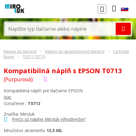
Náplne do tlačiarní
Náplne do atramentových tlačiarní
Cartridge
Epson
T0711-T0715
Kompatibilná náplň s EPSON T0713
(Purpurová)
Kompatibilná náplň pre tlačiarne EPSON.
Viac
Označenie :
T0713
Značka: Miroluk
Prečo sú náplne Miroluk výhodnejšie?
Množstvo atramentu
13,5 ML