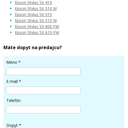
Epson Stylus SX 415
Pridať do košíka
Epson Stylus SX 510 W
Epson Stylus SX 515
Epson Stylus SX 515 W
Epson Stylus SX 600 FW
Originálna náplň EPSON T0711 (čierna)
Epson Stylus SX 610 FW
Originálna náplň
Máte dopyt na predajcu?
Meno
*
E-mail
*
16,90 €
Telefón
Pridať do košíka
Dopyt
*