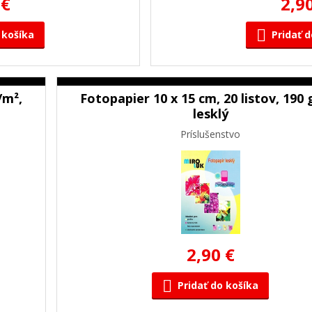
 €
2,9
 košíka
Pridať d
/m²,
Fotopapier 10 x 15 cm, 20 listov, 190 
lesklý
Príslušenstvo
2,90 €
Pridať do košíka