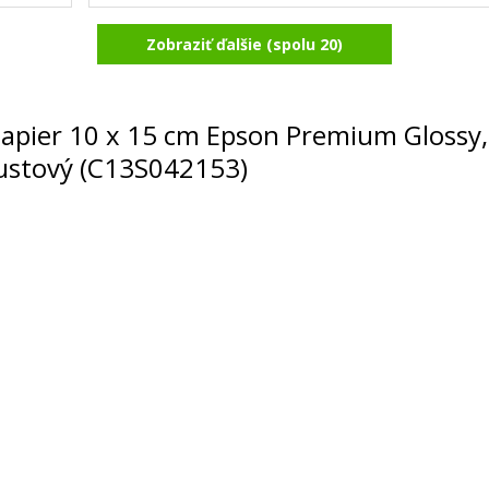
Zobraziť ďalšie (spolu 20)
/m²,
Fotopapier 10 x 15 cm, 50 listov, 230 
lesklý
Príslušenstvo
opapier 10 x 15 cm Epson Premium Glossy,
nkoustový (C13S042153)
4,90 €
Pridať do košíka
/m²,
Fotopapier 10 x 15 cm Canon Plus Glossy II, 5 
275 g/m², lesklý, biely, inkoustový (PP-2