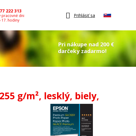
77 222 313
Prihlásiť sa
v pracovné dni
o 17. hodiny
Pri nákupe nad 200 €
darčeky zadarmo!
55 g/m², lesklý, biely,