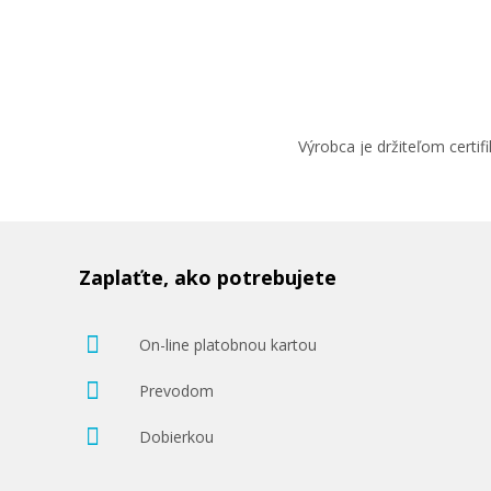
4,90 €
Výrobca je držiteľom cert
Pridať do košíka
Fotopapier 10 x 15 cm HP Advanced Glossy,
Zaplaťte, ako potrebujete
listov, 250 g/m², lesklý (Q8691A)
Príslušenstvo
On-line platobnou kartou
Prevodom
Dobierkou