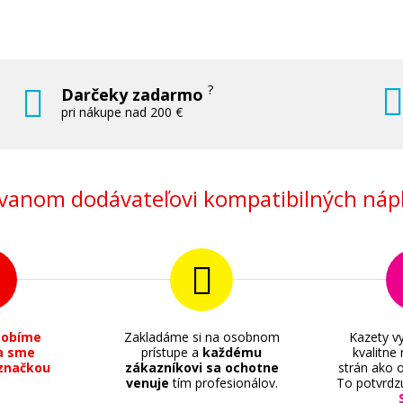
Príslušenstvo
?
Darčeky zadarmo
pri nákupe nad 200 €
2,90 €
anom dodávateľovi kompatibilných nápl
Pridať do košíka
, 210
Fotopapier 10 x 15 cm Canon Variety Pack, 20 
lesklý, biely, inkoustový (VP-101)
sobíme
Zakladáme si na osobnom
Kazety vy
Príslušenstvo
a sme
prístupe a
každému
kvalitne
značkou
zákazníkovi sa ochotne
strán ako o
venuje
tím profesionálov.
To potvrdz