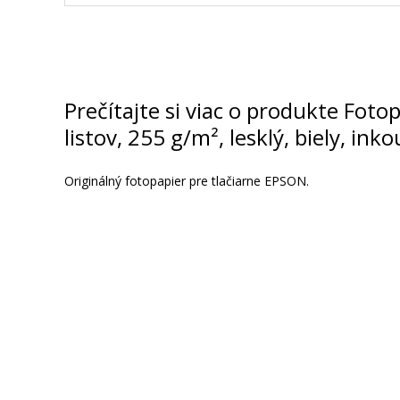
Fotopapier 10 x 15 cm, 50 listov, 190 g
lesklý
Príslušenstvo
Prečítajte si viac o produkte Fot
listov, 255 g/m², lesklý, biely, i
Originálný fotopapier pre tlačiarne EPSON.
3,90 €
Pridať do košíka
Fotopapier 10 x 15 cm, 50 listov, 260 g
lesklý