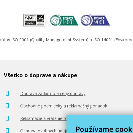
4,90 €
ifikátov ISO 9001 (Quality Management System) a ISO 14001 (Enviro
Pridať do košíka
Fotopapier 10 x 15 cm Brother Premium Gl
 25
photo, 50 listov, 260 g/m², lesklý, biely, ink
Všetko o doprave a nákupe
(BP71GP50)
Príslušenstvo
Doprava zadarmo a ceny dopravy
Obchodné podmienky a reklamačný poriadok
Reklamácie a vrátenie tovaru
Používame cook
Ochrana osobných údajov