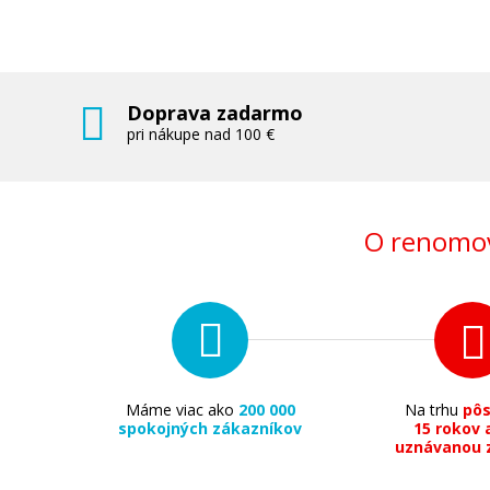
Príslušenstvo
Doprava zadarmo
pri nákupe nad 100 €
4,90 €
O renomov
Pridať do košíka
Fotopapier 10 x 15 cm Canon Glossy, 10 listov
g/m², lesklý, biely, inkoustový (GP-501)
Máme viac ako
200 000
Na trhu
pô
Príslušenstvo
spokojných zákazníkov
15 rokov 
uznávanou 