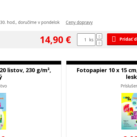
30. hod., doručíme v pondelok
Ceny dopravy
14,90 €
Pridať 
ks
20 listov, 230 g/m²,
Fotopapier 10 x 15 cm,
ý
lesk
stvo
Prísluše