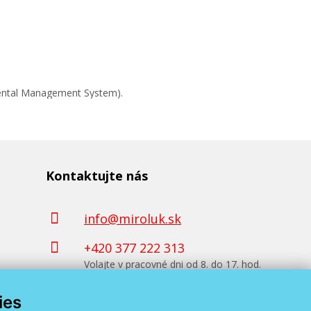
mental Management System).
ossy
oustový
Kontaktujte nás
info@miroluk.sk
+420 377 222 313
Volajte v pracovné dni od 8. do 17. hod.
ies