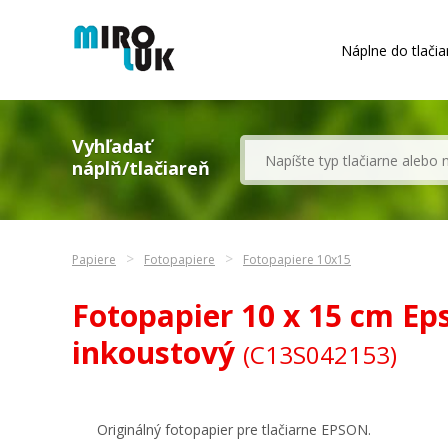
Náplne do tlačia
Vyhľadať
náplň/tlačiareň
Papiere
Fotopapiere
Fotopapiere 10x15
Fotopapier 10 x 15 cm Eps
inkoustový
(C13S042153)
Originálný fotopapier pre tlačiarne EPSON.