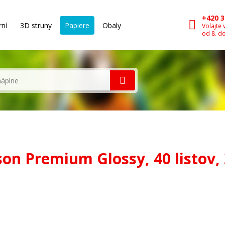
+420 3
rní
3D struny
Papiere
Obaly
Volajte 
od 8. d
on Premium Glossy, 40 listov, 2