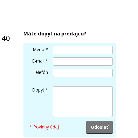
g/m²,
Máte dopyt na predajcu?
 40
Meno
*
E-mail
*
Telefón
Dopyt
*
* Povinný údaj
listov,
01)