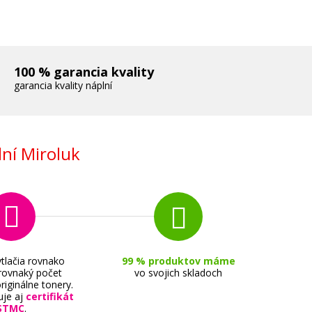
100 % garancia kvality
garancia kvality náplní
ní Miroluk
listov,
tlačia rovnako
99 % produktov máme
 rovnaký počet
vo svojich skladoch
riginálne tonery.
uje aj
certifikát
STMC
.