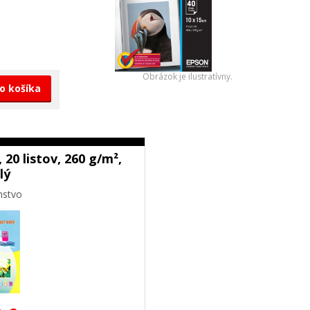
Obrázok je ilustratívny.
do košíka
 20 listov, 260 g/m²,
lý
nstvo