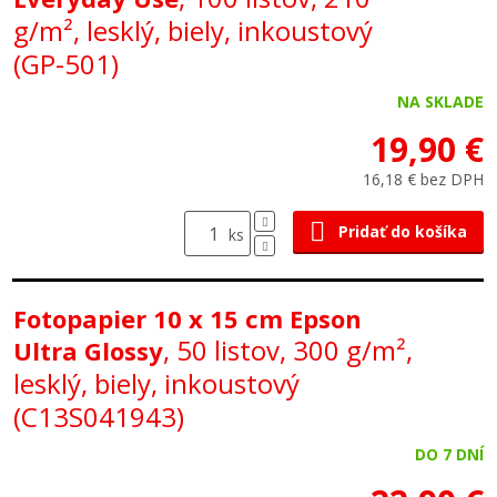
g/m², lesklý, biely, inkoustový
(GP-501)
NA SKLADE
19,90 €
16,18 € bez DPH
Pridať do košíka
ks
Fotopapier 10 x 15 cm Epson
, 50 listov, 300 g/m²,
Ultra Glossy
lesklý, biely, inkoustový
(C13S041943)
DO 7 DNÍ