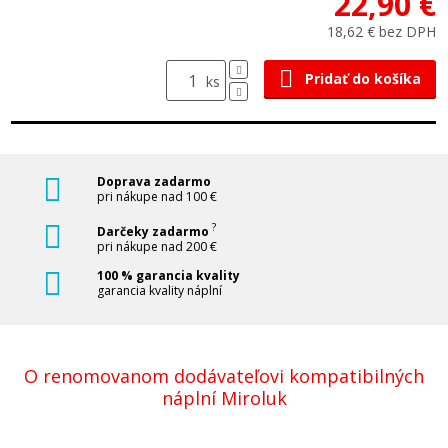
22,90 €
18,62 € bez DPH
Pridať do košíka
ks
Doprava zadarmo
pri nákupe nad 100 €
?
Darčeky zadarmo
pri nákupe nad 200 €
100 % garancia kvality
garancia kvality náplní
O renomovanom dodávateľovi kompatibilných
náplní Miroluk