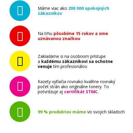
Máme viac ako
200 000 spokojných
zákazníkov
Na trhu
pôsobíme 15 rokov a sme
uznávanou značkou
Zakladáme si na osobnom prístupe
a
každému zákazníkovi sa ochotne
venuje
tím profesionálov.
Kazety vytlačia rovnako kvalitne rovnaký
počet strán ako originálne tonery. To
potvrdzuje aj
certifikát STMC
.
99 % produktov máme
vo svojich skladoch