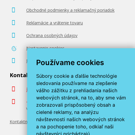
Obchodné podmienky a reklamačný poriadok
Reklamácie a vrátenie tovaru
Ochrana osobných údajov
Nastavenie cookies
Poradenstvo zadarmo
Používame cookies
Kontaktujte nás
Súbory cookie a ďalšie technológie
sledovania používame na zlepšenie
info@miroluk.sk
vášho zážitku z prehliadania našich
webových stránok, na to, aby sme vám
+420 377 222 313
zobrazovali prispôsobený obsah a
Volajte v pracovné dni od 8. do 17. hod.
cielené reklamy, na analýzu
návštevnosti našich webových stránok
Kontaktné údaje
a na pochopenie toho, odkiaľ naši
návštevníci prichádzajú.