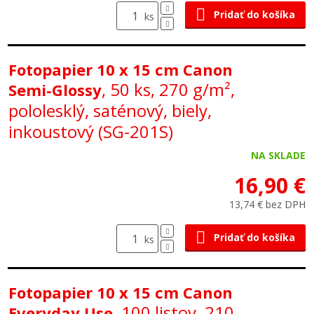
Pridať do košíka
ks
Fotopapier 10 x 15 cm Canon
, 50 ks, 270 g/m²,
Semi-Glossy
pololesklý, saténový, biely,
inkoustový (SG-201S)
NA SKLADE
16,90 €
13,74 € bez DPH
Pridať do košíka
ks
Fotopapier 10 x 15 cm Canon
, 100 listov, 210
Everyday Use