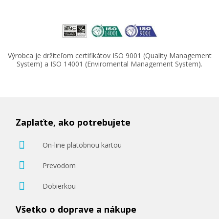
10,90 €
Výrobca je držiteľom certifikátov ISO 9001 (Quality Management
System) a ISO 14001 (Enviromental Management System).
Pridať do košíka
Fotopapier A4 Brother Glossy photo, 20 listov,
Zaplaťte, ako potrebujete
260 g/m², lesklý, biely, inkoustový (BP71GA4)
Príslušenstvo
On-line platobnou kartou
Prevodom
Dobierkou
Všetko o doprave a nákupe