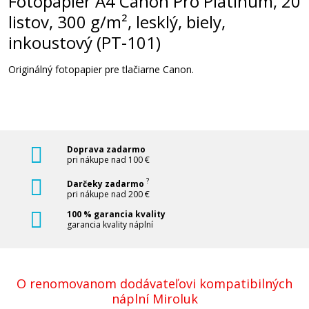
Fotopapier A4 Canon Pro Platinum, 20
listov, 300 g/m², lesklý, biely,
inkoustový (PT-101)
Fotopapier A4 HP Everyday Glossy, 25
listov, 200 g/m², lesklý (Q5451A)
Originálný fotopapier pre tlačiarne Canon.
Príslušenstvo
Doprava zadarmo
pri nákupe nad 100 €
?
Darčeky zadarmo
pri nákupe nad 200 €
8,90 €
100 % garancia kvality
garancia kvality náplní
Pridať do košíka
O renomovanom dodávateľovi kompatibilných
Fotopapier A4 Canon High Resolution, 50 listov,
náplní Miroluk
106 g/m², biely, inkoustový (HR-101N)