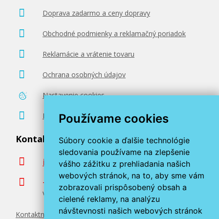
11,90 €
Doprava zadarmo a ceny dopravy
Pridať do košíka
Obchodné podmienky a reklamačný poriadok
Reklamácie a vrátenie tovaru
Fotopapier A4 Canon Glossy, 20 listov, 210 g/m²,
Ochrana osobných údajov
lesklý, biely, inkoustový
Príslušenstvo
Nastavenie cookies
Poradenstvo zadarmo
Používame cookies
Kontaktujte nás
Súbory cookie a ďalšie technológie
sledovania používame na zlepšenie
info@miroluk.sk
vášho zážitku z prehliadania našich
webových stránok, na to, aby sme vám
13,90 €
+420 377 222 313
zobrazovali prispôsobený obsah a
Volajte v pracovné dni od 8. do 17. hod.
cielené reklamy, na analýzu
Pridať do košíka
návštevnosti našich webových stránok
Kontaktné údaje