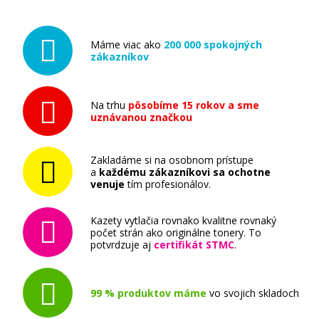
Príslušenstvo
Máme viac ako
200 000 spokojných
zákazníkov
Na trhu
pôsobíme 15 rokov a sme
uznávanou značkou
8,90 €
Zakladáme si na osobnom prístupe
Pridať do košíka
a
každému zákazníkovi sa ochotne
venuje
tím profesionálov.
Kazety vytlačia rovnako kvalitne rovnaký
počet strán ako originálne tonery. To
Fotopapier 10 x 15 cm, A4 Canon Variety Pack, 20
potvrdzuje aj
certifikát STMC
.
listov, lesklý a matný, biely, inkoustový (VP-101)
Príslušenstvo
99 % produktov máme
vo svojich skladoch