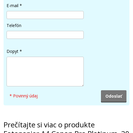
E-mail
*
8,90 €
Pridať do košíka
Telefón
Fotopapier A4 Canon Glossy, 5 listov, 200 g/m²,
Dopyt
*
lesklý, biely, inkoustový (GP-501)
Príslušenstvo
* Povinný údaj
3,90 €
Prečítajte si viac o produkte
Pridať do košíka