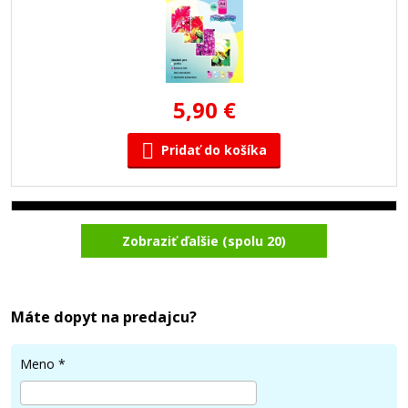
5,90 €
Pridať do košíka
Fotopapier A4, 50 listov, 135 g/m²,
Zobraziť ďalšie (spolu 20)
obojstranný lesklý
Príslušenstvo
Máte dopyt na predajcu?
Meno
*