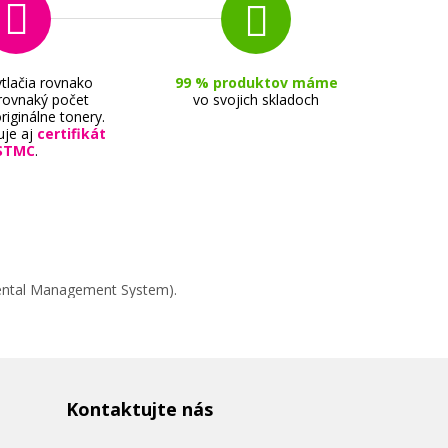
tlačia rovnako
99 % produktov máme
 rovnaký počet
vo svojich skladoch
riginálne tonery.
uje aj
certifikát
STMC
.
mental Management System).
Kontaktujte nás