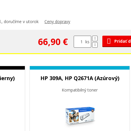
., doručíme v utorok
Ceny dopravy
66,90 €
Pridať 
ks
ierny)
HP 309A, HP Q2671A (Azúrový)
Kompatibilný toner