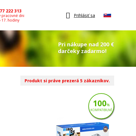
77 222 313
Prihlásiť sa
v pracovné dni
o 17. hodiny
Pri nákupe nad 200 €
darčeky zadarmo!
Produkt si práve prezerá 5 zákazníkov.
100
%
KOMPATIBILNÉ