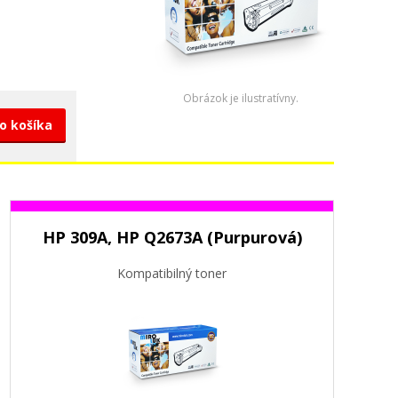
Obrázok je ilustratívny.
do košíka
HP 309A, HP Q2673A (Purpurová)
Kompatibilný toner