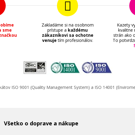
sobíme
Zakladáme si na osobnom
Kazety vy
a sme
prístupe a
každému
kvalitne
značkou
zákazníkovi sa ochotne
strán ako o
venuje
tím profesionálov.
To potvrdz
ifikátov ISO 9001 (Quality Management System) a ISO 14001 (Enviro
Všetko o doprave a nákupe