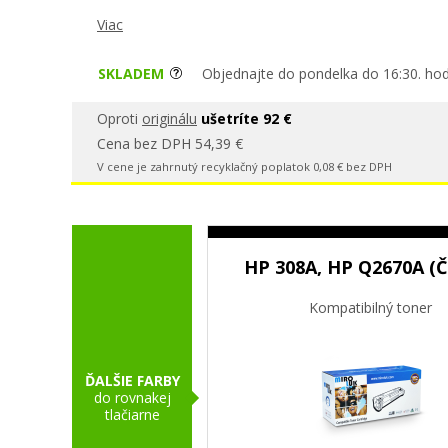
Viac
SKLADEM
Objednajte do pondelka do 16:30. hod
Oproti
originálu
ušetríte 92 €
Cena bez DPH 54,39 €
V cene je zahrnutý recyklačný poplatok 0,08 € bez DPH
HP 308A, HP Q2670A (Č
Kompatibilný toner
ĎALŠIE FARBY
do rovnakej
tlačiarne