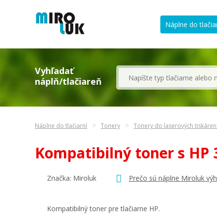
Náplne do tlačia
Vyhľadať
náplň/tlačiareň
Náplne do tlačiarní
Tonery
Tonery do laserových tiskáre
Kompatibilný toner s HP
Značka: Miroluk
Prečo sú náplne Miroluk vý
Kompatibilný toner pre tlačiarne HP.