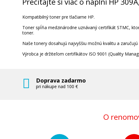
Prečítajte si viac o náplni HP 309
Kompatibilný toner pre tlačiarne HP.
Toner spĺňa medzinárodne uznávaný certifikát STMC, ktorý
toner.
Naše tonery dosahujú najvyššiu možnú kvalitu a zaručujú
Výrobca je držiteľom certifikátov ISO 9001 (Quality Ma
Doprava zadarmo
pri nákupe nad 100 €
O renomov