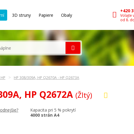
+420 3
rní
3D struny
Papiere
Obaly
Volajte 
od 8. d
n HP
HP 308/309A, HP Q2670A - HP Q2673A
 309A, HP Q2672A
(Žltý)
Kapacita pri 5 % pokrytí
hodnejšie?
4000 strán A4