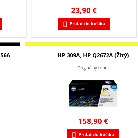
23,90 €
Pridať do košíka
656A
HP 309A, HP Q2672A (Žltý)
Originálny toner
158,90 €
Pridať do košíka