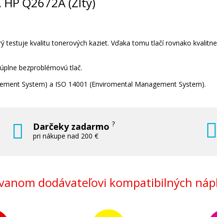
A, HP Q2672A (Žltý)
 testuje kvalitu tonerových kaziet. Vďaka tomu tlačí rovnako kvalitn
 úplne bezproblémovú tlač.
nagement System) a ISO 14001 (Enviromental Management System).
?
Darčeky zadarmo
pri nákupe nad 200 €
anom dodávateľovi kompatibilných nápl