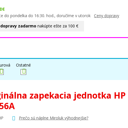
DE
te do pondelka do 16:30. hod., doručíme v utorok
Ceny dopravy
 dopravy zadarmo
nakúpte ešte za 100 €
urová
Ostatné
ginálna zapekacia jednotka HP
56A
HP
Prečo sú náplne Miroluk výhodnejšie?