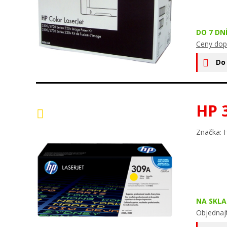
DO 7 DN
Ceny dop
Do
HP 
Značka: 
NA SKLA
Objednaj