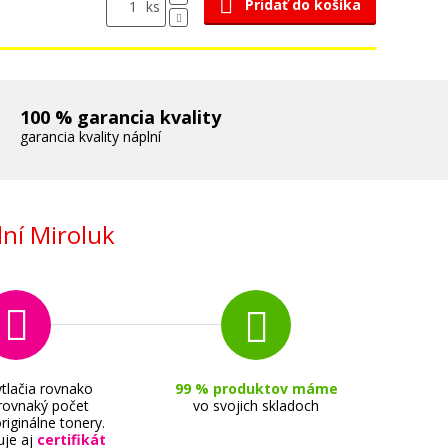
Pridať do košíka
ks
100 % garancia kvality
garancia kvality náplní
ní Miroluk
tlačia rovnako
99 % produktov máme
 rovnaký počet
vo svojich skladoch
riginálne tonery.
uje aj
certifikát