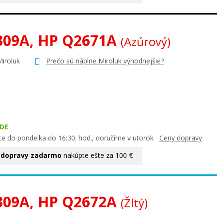
309A, HP Q2671A
(Azúrový)
Miroluk
Prečo sú náplne Miroluk výhodnejšie?
DE
te do pondelka do 16:30. hod., doručíme v utorok
Ceny dopravy
 dopravy zadarmo
nakúpte ešte za 100 €
309A, HP Q2672A
(Žltý)