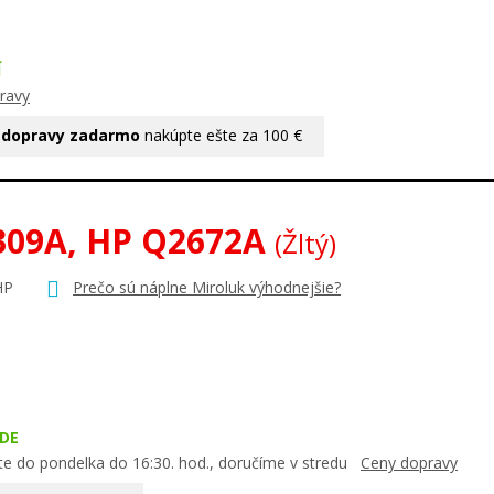
Í
ravy
 dopravy zadarmo
nakúpte ešte za 100 €
309A, HP Q2672A
(Žltý)
HP
Prečo sú náplne Miroluk výhodnejšie?
DE
te do pondelka do 16:30. hod., doručíme v stredu
Ceny dopravy