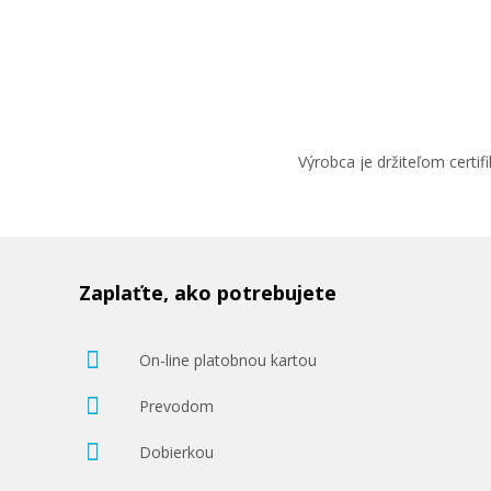
Výrobca je držiteľom cert
Zaplaťte, ako potrebujete
On-line platobnou kartou
Prevodom
Dobierkou