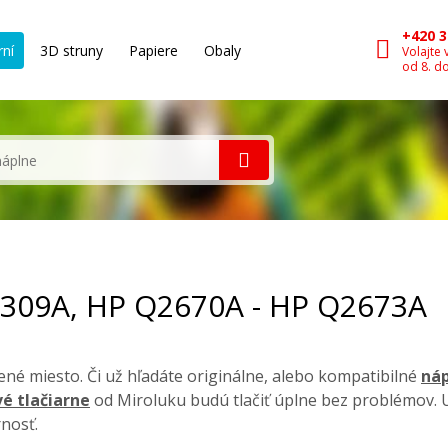
+420 3
rní
3D struny
Papiere
Obaly
Volajte 
od 8. d
8/309A, HP Q2670A - HP Q2673A
né miesto. Či už hľadáte originálne, alebo kompatibilné
náp
vé tlačiarne
od Miroluku budú tlačiť úplne bez problémov. 
nosť.