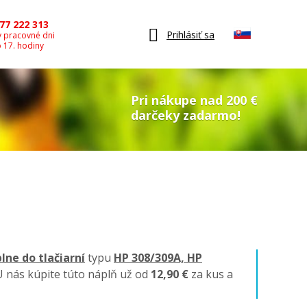
77 222 313
Prihlásiť sa
v pracovné dni
o 17. hodiny
Pri nákupe nad 200 €
darčeky zadarmo!
lne do tlačiarní
typu
HP 308/309A, HP
U nás kúpite túto náplň už od
12,90 €
za kus a