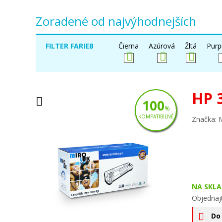
Zoradené od najvýhodnejších
FILTER FARIEB
Čierna
Azúrová
Žltá
Purp
HP 
100
%
KOMPATIBILNÉ
Značka: 
NA SKLA
Objednaj
Do