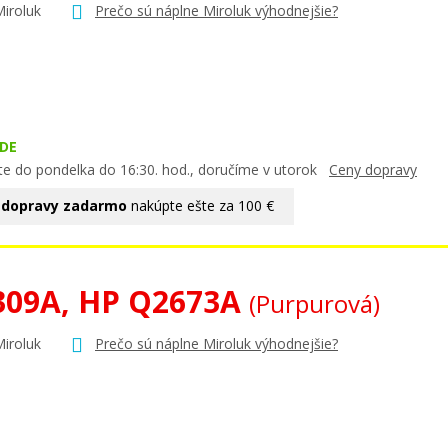
Miroluk
Prečo sú náplne Miroluk výhodnejšie?
DE
te do pondelka do 16:30. hod., doručíme v utorok
Ceny dopravy
 dopravy zadarmo
nakúpte ešte za 100 €
309A, HP Q2673A
(Purpurová)
Miroluk
Prečo sú náplne Miroluk výhodnejšie?