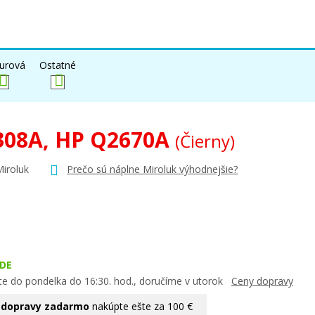
urová
Ostatné
308A, HP Q2670A
(Čierny)
Miroluk
Prečo sú náplne Miroluk výhodnejšie?
DE
te do pondelka do 16:30. hod., doručíme v utorok
Ceny dopravy
 dopravy zadarmo
nakúpte ešte za 100 €