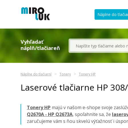
Náplne do tlačia
Vyhľadať
náplň/tlačiareň
Náplne do tlačiarní
Tonery
Tonery HP
Laserové tlačiarne HP 30
Tonery HP
majú v našom e-shope svoje zaslúže
Q2670A - HP Q2673A
, spoľahnite sa, že
lasero
zaručujeme vám s ňou skvelú výťažnosť i úspor