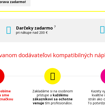
prava zadarmo!
?
Darčeky zadarmo
pri nákupe nad 200 €
anom dodávateľovi kompatibilných nápl
sobíme
Zakladáme si na osobnom
Kazety vy
a sme
prístupe a
každému
kvalitne
značkou
zákazníkovi sa ochotne
strán ako o
venuje
tím profesionálov.
To potvrdz