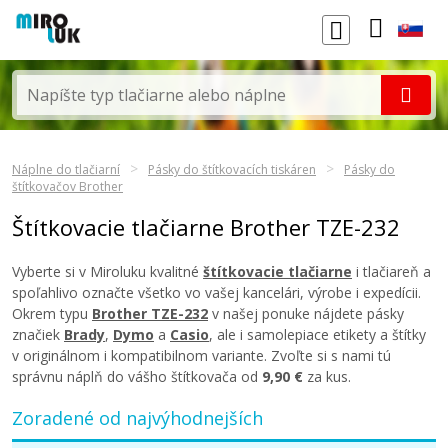
Náplne do tlačiarní
Pásky do štítkovacích tiskáren
Pásky do
štítkovačov Brother
Štítkovacie tlačiarne Brother TZE-232
Vyberte si v Miroluku kvalitné
štítkovacie tlačiarne
i tlačiareň a
spoľahlivo označte všetko vo vašej kancelári, výrobe i expedícii.
Okrem typu
Brother TZE-232
v našej ponuke nájdete pásky
značiek
Brady
,
Dymo
a
Casio
, ale i samolepiace etikety a štítky
v originálnom i kompatibilnom variante. Zvoľte si s nami tú
správnu náplň do vášho štítkovača od
9,90 €
za kus.
Zoradené od najvýhodnejších