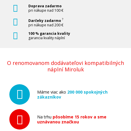
Doprava zadarmo
pri nákupe nad 100 €
?
Darčeky zadarmo
pri nákupe nad 200 €
100 % garancia kvality
garancia kvality náplní
O renomovanom dodávateľovi kompatibilných
náplní Miroluk
Máme viac ako
200 000 spokojných
zákazníkov
Na trhu
pôsobíme 15 rokov a sme
uznávanou značkou