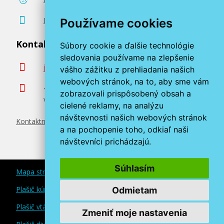
Poradenstvo zadarmo
Používame cookies
Kontaktujte nás
Súbory cookie a ďalšie technológie
sledovania používame na zlepšenie
info@miroluk.sk
vášho zážitku z prehliadania našich
webových stránok, na to, aby sme vám
+420 377 222 313
zobrazovali prispôsobený obsah a
Volajte v pracovné dni od 8. do 17. hod.
cielené reklamy, na analýzu
návštevnosti našich webových stránok
Kontaktné údaje
a na pochopenie toho, odkiaľ naši
návštevníci prichádzajú.
Súhlasím
Mapa stránok
Plašič kún a myší
Odmietam
Plašič vtákov
Zmeniť moje nastavenia