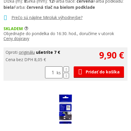
Dĺžka (m):
8
Šírka (mm):
12
Farba tlače:
červená
Farba podkladu:
biela
Farba:
červená tlač na bielom podklade
Prečo sú náplne Miroluk výhodnejšie?
SKLADEM
Objednajte do pondelka do 16:30. hod., doručíme v utorok
Ceny dopravy
9,90 €
Oproti
originálu
ušetríte 7 €
Cena bez DPH 8,05 €
Pridať do košíka
ks