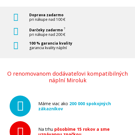
Doprava zadarmo
pri nákupe nad 100 €
?
Darčeky zadarmo
pri nákupe nad 200 €
100 % garancia kvality
garancia kvality náplní
O renomovanom dodávateľovi kompatibilných
náplní Miroluk
Máme viac ako
200 000 spokojných
zákazníkov
Na trhu
pôsobíme 15 rokov a sme
uznávanou značkou