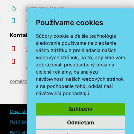
Nastavenie cookies
Poradenstvo zadarmo
Používame cookies
Kontaktujte nás
Súbory cookie a ďalšie technológie
sledovania používame na zlepšenie
info@miroluk.sk
vášho zážitku z prehliadania našich
webových stránok, na to, aby sme vám
+420 377 222 313
zobrazovali prispôsobený obsah a
Volajte v pracovné dni od 8. do 17. hod.
cielené reklamy, na analýzu
návštevnosti našich webových stránok
Kontaktné údaje
a na pochopenie toho, odkiaľ naši
návštevníci prichádzajú.
Súhlasím
Mapa stránok
Plašič kún a myší
Odmietam
Plašič vtákov