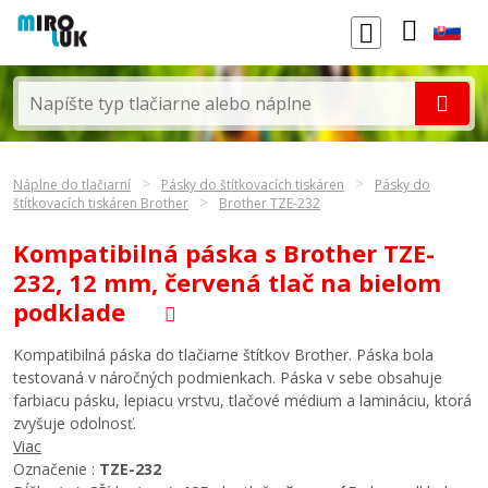
Náplne do tlačiarní
Pásky do štítkovacích tiskáren
Pásky do
štítkovacích tiskáren Brother
Brother TZE-232
Kompatibilná páska s Brother TZE-
232, 12 mm, červená tlač na bielom
podklade
Kompatibilná páska do tlačiarne štítkov Brother. Páska bola
testovaná v náročných podmienkach. Páska v sebe obsahuje
farbiacu pásku, lepiacu vrstvu, tlačové médium a lamináciu, ktorá
zvyšuje odolnosť.
Viac
Označenie :
TZE-232