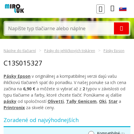
Náplne do tlačiarní
Pásky do jehličkových tiskáren
Pásky Epson
C13S015327
Pásky Epson
v originálnej a kompatibilnej verzii dajú vašu
ihličkovú tlačiareň späť do poriadku. V našej ponuke sa ich cena
začína na
6,90 €
a môžete si vybrať až z
2
typov v závislosti od
typu tlačiarne a farby, ktoré chcete tlačiť. Ponúkame aj ďalšie
pásky
od spoločností
Olivetti
,
Tally Genicom
,
Oki
,
Star
a
Printronix
za skvelé ceny.
Zoradené od najvýhodnejších
Kompatibilné
(1)