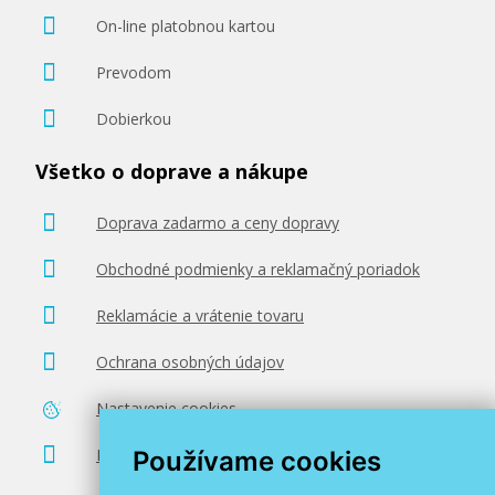
On-line platobnou kartou
Prevodom
Dobierkou
Všetko o doprave a nákupe
Doprava zadarmo a ceny dopravy
Obchodné podmienky a reklamačný poriadok
Reklamácie a vrátenie tovaru
Ochrana osobných údajov
Nastavenie cookies
Poradenstvo zadarmo
Používame cookies