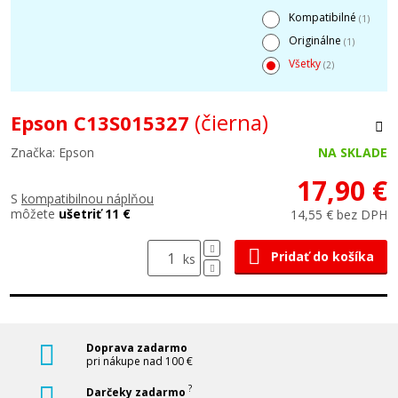
Kompatibilné
(1)
Originálne
(1)
Všetky
(2)
(čierna)
Epson C13S015327
Značka: Epson
NA SKLADE
17,90 €
S
kompatibilnou náplňou
môžete
ušetriť 11 €
14,55 € bez DPH
Pridať do košíka
ks
Doprava zadarmo
pri nákupe nad 100 €
?
Darčeky zadarmo