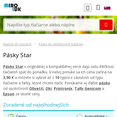
Náplne do tlačiarní
Pásky do jehličkových tiskáren
Pásky Star
Pásky Star
v originálnej a kompatibilnej verzii dajú vašu ihličkovú
tlačiareň späť do poriadku. V našej ponuke sa ich cena začína na
3,90 €
a môžete si vybrať až z
10
typov v závislosti od typu
tlačiarne a farby, ktoré chcete tlačiť. Ponúkame aj ďalšie
pásky
od spoločností
Olivetti
,
Oki
,
Printronix
,
Tally Genicom
a
Epson
za skvelé ceny.
Zoradené od najvýhodnejších
Čierna
Kompatibilné
(5)