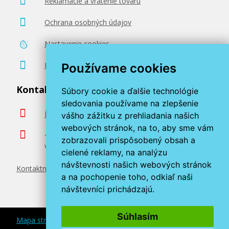
Reklamácie a vrátenie tovaru
Ochrana osobných údajov
Nastavenie cookies
Poradenstvo zadarmo
Používame cookies
Kontaktujte nás
Súbory cookie a ďalšie technológie
sledovania používame na zlepšenie
info@miroluk.sk
vášho zážitku z prehliadania našich
webových stránok, na to, aby sme vám
+420 377 222 313
zobrazovali prispôsobený obsah a
Volajte v pracovné dni od 8. do 17. hod.
cielené reklamy, na analýzu
návštevnosti našich webových stránok
Kontaktné údaje
a na pochopenie toho, odkiaľ naši
návštevníci prichádzajú.
Súhlasím
Mapa stránok