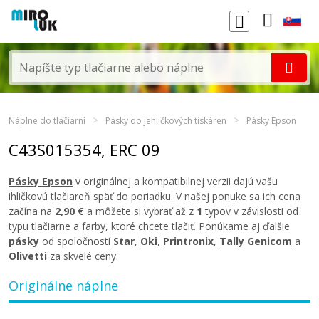
Náplne do tlačiarní
Pásky do jehličkových tiskáren
Pásky Epson
C43S015354, ERC 09
Pásky Epson
v originálnej a kompatibilnej verzii dajú vašu
ihličkovú tlačiareň späť do poriadku. V našej ponuke sa ich cena
začína na
2,90 €
a môžete si vybrať až z
1
typov v závislosti od
typu tlačiarne a farby, ktoré chcete tlačiť. Ponúkame aj ďalšie
pásky
od spoločností
Star
,
Oki
,
Printronix
,
Tally Genicom
a
Olivetti
za skvelé ceny.
Originálne náplne