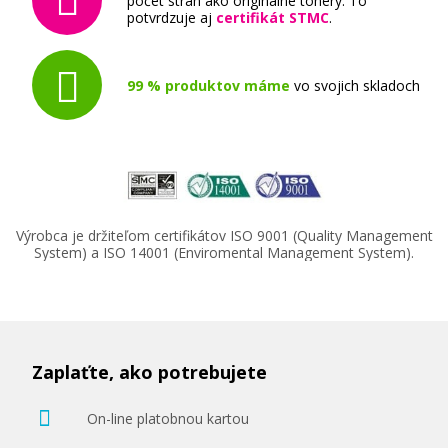
počet strán ako originálne tonery. To
potvrdzuje aj
certifikát STMC
.
99 % produktov máme
vo svojich skladoch
Výrobca je držiteľom certifikátov ISO 9001 (Quality Management
System) a ISO 14001 (Enviromental Management System).
Zaplaťte, ako potrebujete
On-line platobnou kartou