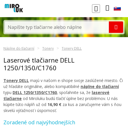
Náplne do tlačiarní
Tonery
Tonery DELL
Laserové tlačiarne DELL
1250/1350/C1760
Tonery DELL
majú v našom e-shope svoje zaslúžené miesto. Či
už hľadáte originálne, alebo kompatibilné
náplne do tlačiarní
typu
DELL 1250/1350/C1760
, spoľahnite sa, že
laserové
tlačiarne
od Miroluku budú tlačiť úplne bez problémov. U nás
kúpite túto náplň už od
16,90 €
za kus a zaručujeme vám s ňou
skvelú výťažnosť i úspornosť.
Zoradené od najvýhodnejších