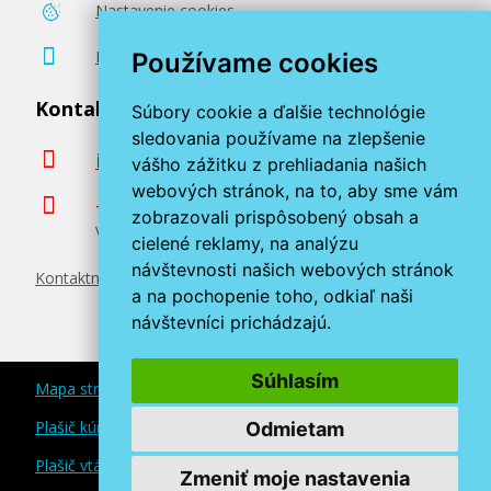
Nastavenie cookies
Poradenstvo zadarmo
Používame cookies
Kontaktujte nás
Súbory cookie a ďalšie technológie
sledovania používame na zlepšenie
info@miroluk.sk
vášho zážitku z prehliadania našich
webových stránok, na to, aby sme vám
+420 377 222 313
zobrazovali prispôsobený obsah a
Volajte v pracovné dni od 8. do 17. hod.
cielené reklamy, na analýzu
návštevnosti našich webových stránok
Kontaktné údaje
a na pochopenie toho, odkiaľ naši
návštevníci prichádzajú.
Súhlasím
Mapa stránok
Plašič kún a myší
Odmietam
Plašič vtákov
Zmeniť moje nastavenia