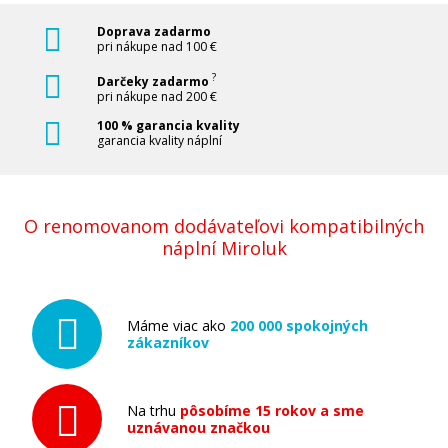
Doprava zadarmo
pri nákupe nad 100 €
?
Darčeky zadarmo
pri nákupe nad 200 €
100 % garancia kvality
garancia kvality náplní
O renomovanom dodávateľovi kompatibilných
náplní Miroluk
Máme viac ako
200 000 spokojných
zákazníkov
Na trhu
pôsobíme 15 rokov a sme
uznávanou značkou