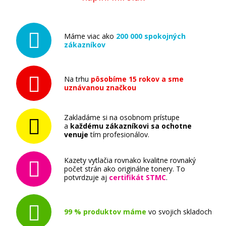
Máme viac ako
200 000 spokojných
zákazníkov
Na trhu
pôsobíme 15 rokov a sme
uznávanou značkou
Zakladáme si na osobnom prístupe
a
každému zákazníkovi sa ochotne
venuje
tím profesionálov.
Kazety vytlačia rovnako kvalitne rovnaký
počet strán ako originálne tonery. To
potvrdzuje aj
certifikát STMC
.
99 % produktov máme
vo svojich skladoch