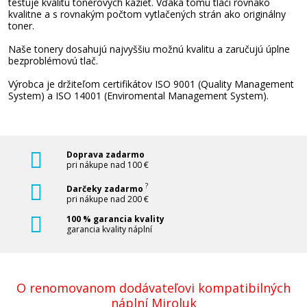
testuje kvalitu tonerových kaziet. Vďaka tomu tlačí rovnako
kvalitne a s rovnakým počtom vytlačených strán ako originálny
toner.
Naše tonery dosahujú najvyššiu možnú kvalitu a zaručujú úplne
bezproblémovú tlač.
Výrobca je držiteľom certifikátov ISO 9001 (Quality Management
System) a ISO 14001 (Enviromental Management System).
Doprava zadarmo
pri nákupe nad 100 €
?
Darčeky zadarmo
pri nákupe nad 200 €
100 % garancia kvality
garancia kvality náplní
O renomovanom dodávateľovi kompatibilných
náplní Miroluk