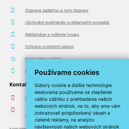
Doprava zadarmo a ceny dopravy
Obchodné podmienky a reklamačný poriadok
Reklamácie a vrátenie tovaru
Ochrana osobných údajov
Nastavenie cookies
Poradenstvo zadarmo
Používame cookies
Kontaktujte nás
Súbory cookie a ďalšie technológie
sledovania používame na zlepšenie
info@miroluk.sk
vášho zážitku z prehliadania našich
webových stránok, na to, aby sme vám
+420 377 222 313
zobrazovali prispôsobený obsah a
Volajte v pracovné dni od 8. do 17. hod.
cielené reklamy, na analýzu
návštevnosti našich webových stránok
Kontaktné údaje