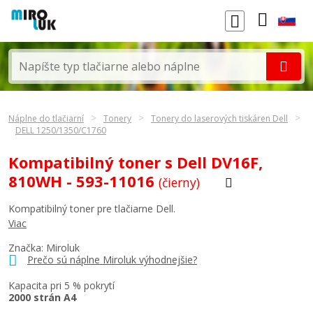
Náplne do tlačiarní
Tonery
Tonery do laserových tiskáren Dell
DELL 1250/1350/C1760
Kompatibilný toner s Dell DV16F,
810WH - 593-11016
(čierny)
Kompatibilný toner pre tlačiarne Dell.
Viac
Značka: Miroluk
Prečo sú náplne Miroluk výhodnejšie?
Kapacita pri 5 % pokrytí
2000 strán A4