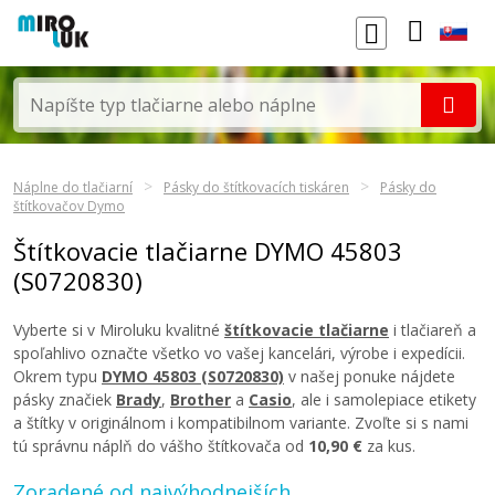
Náplne do tlačiarní
Pásky do štítkovacích tiskáren
Pásky do
štítkovačov Dymo
Štítkovacie tlačiarne DYMO 45803
(S0720830)
Vyberte si v Miroluku kvalitné
štítkovacie tlačiarne
i tlačiareň a
spoľahlivo označte všetko vo vašej kancelári, výrobe i expedícii.
Okrem typu
DYMO 45803 (S0720830)
v našej ponuke nájdete
pásky značiek
Brady
,
Brother
a
Casio
, ale i samolepiace etikety
a štítky v originálnom i kompatibilnom variante. Zvoľte si s nami
tú správnu náplň do vášho štítkovača od
10,90 €
za kus.
Zoradené od najvýhodnejších