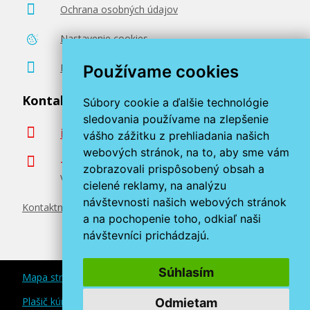
Ochrana osobných údajov
Nastavenie cookies
Poradenstvo zadarmo
Používame cookies
Kontaktujte nás
Súbory cookie a ďalšie technológie
sledovania používame na zlepšenie
info@miroluk.sk
vášho zážitku z prehliadania našich
webových stránok, na to, aby sme vám
+420 377 222 313
zobrazovali prispôsobený obsah a
Volajte v pracovné dni od 8. do 17. hod.
cielené reklamy, na analýzu
návštevnosti našich webových stránok
Kontaktné údaje
a na pochopenie toho, odkiaľ naši
návštevníci prichádzajú.
Súhlasím
Mapa stránok
Plašič kún a myší
Odmietam