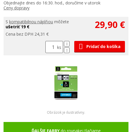
Objednajte dnes do 16:30. hod., doručíme v utorok
Ceny dopravy
29,90 €
S
kompatibilnou náplňou
môžete
ušetriť 19 €
Cena bez DPH 24,31 €
Pridať do košíka
ks
Obrázok je ilustratívny.
ĎALŠIE FARBY
do rovnakej tlačiarne