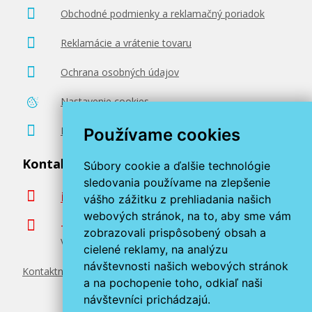
Obchodné podmienky a reklamačný poriadok
Reklamácie a vrátenie tovaru
Ochrana osobných údajov
Nastavenie cookies
Poradenstvo zadarmo
Používame cookies
Kontaktujte nás
Súbory cookie a ďalšie technológie
sledovania používame na zlepšenie
info@miroluk.sk
vášho zážitku z prehliadania našich
webových stránok, na to, aby sme vám
+420 377 222 313
zobrazovali prispôsobený obsah a
Volajte v pracovné dni od 8. do 17. hod.
cielené reklamy, na analýzu
návštevnosti našich webových stránok
Kontaktné údaje
a na pochopenie toho, odkiaľ naši
návštevníci prichádzajú.