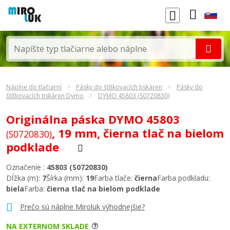
Náplne do tlačiarní
Pásky do štítkovacích tiskáren
Pásky do
štítkovacích tiskáren Dymo
DYMO 45803 (S0720830)
Originálna páska DYMO 45803
, 19 mm, čierna tlač na bielom
(S0720830)
podklade
Označenie :
45803 (S0720830)
Dĺžka (m):
7
Šírka (mm):
19
Farba tlače:
čierna
Farba podkladu:
biela
Farba:
čierna tlač na bielom podklade
Prečo sú náplne Miroluk výhodnejšie?
NA EXTERNOM SKLADE