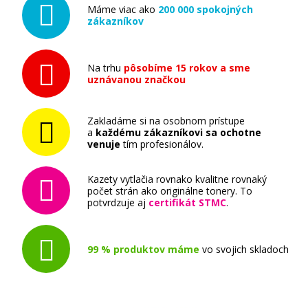
Máme viac ako
200 000 spokojných
zákazníkov
Na trhu
pôsobíme 15 rokov a sme
uznávanou značkou
Zakladáme si na osobnom prístupe
a
každému zákazníkovi sa ochotne
venuje
tím profesionálov.
Kazety vytlačia rovnako kvalitne rovnaký
počet strán ako originálne tonery. To
potvrdzuje aj
certifikát STMC
.
99 % produktov máme
vo svojich skladoch