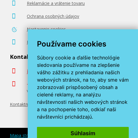
Reklamácie a vrátenie tovaru
Ochrana osobných údajov
Nastavenie cookies
Poradenstvo zadarmo
Používame cookies
Kontaktujte nás
Súbory cookie a ďalšie technológie
sledovania používame na zlepšenie
info@miroluk.sk
vášho zážitku z prehliadania našich
webových stránok, na to, aby sme vám
+420 377 222 313
zobrazovali prispôsobený obsah a
Volajte v pracovné dni od 8. do 17. hod.
cielené reklamy, na analýzu
návštevnosti našich webových stránok
Kontaktné údaje
a na pochopenie toho, odkiaľ naši
návštevníci prichádzajú.
Súhlasím
Mapa stránok