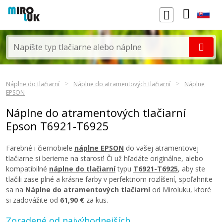
Náplne do tlačiarní
Náplne do atramentových tlačiarní
Náplne
EPSON
Náplne do atramentových tlačiarní
Epson T6921-T6925
Farebné i čiernobiele
náplne EPSON
do vašej atramentovej
tlačiarne si berieme na starosť! Či už hľadáte originálne, alebo
kompatibilné
náplne do tlačiarní
typu
T6921-T6925
, aby ste
tlačili zase plné a krásne farby v perfektnom rozlíšení, spoľahnite
sa na
Náplne do atramentových tlačiarní
od Miroluku, ktoré
si zadovážite od
61,90 €
za kus.
Zoradené od najvýhodnejších