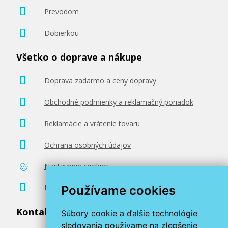
Prevodom
Dobierkou
Všetko o doprave a nákupe
Doprava zadarmo a ceny dopravy
Obchodné podmienky a reklamačný poriadok
Reklamácie a vrátenie tovaru
Ochrana osobných údajov
Nastavenie cookies
Poradenstvo zadarmo
Používame cookies
Kontaktujte nás
Súbory cookie a ďalšie technológie
sledovania používame na zlepšenie