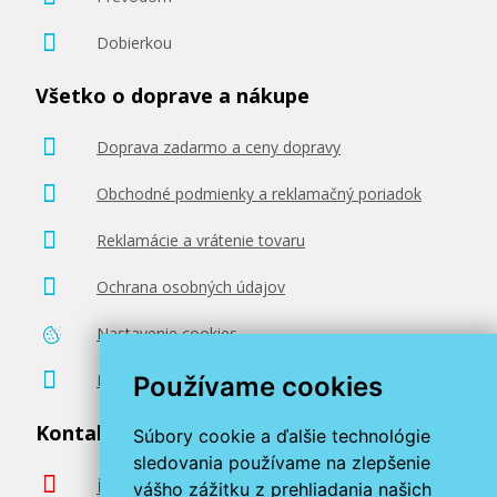
Dobierkou
Všetko o doprave a nákupe
Doprava zadarmo a ceny dopravy
Obchodné podmienky a reklamačný poriadok
Reklamácie a vrátenie tovaru
Ochrana osobných údajov
Nastavenie cookies
Poradenstvo zadarmo
Používame cookies
Kontaktujte nás
Súbory cookie a ďalšie technológie
sledovania používame na zlepšenie
info@miroluk.sk
vášho zážitku z prehliadania našich