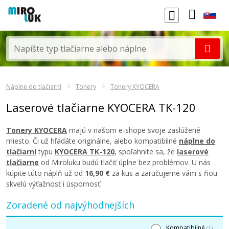
Náplne do tlačiarní
Tonery
Tonery KYOCERA
Laserové tlačiarne KYOCERA TK-120
Tonery KYOCERA
majú v našom e-shope svoje zaslúžené
miesto. Či už hľadáte originálne, alebo kompatibilné
náplne do
tlačiarní
typu
KYOCERA TK-120
, spoľahnite sa, že
laserové
tlačiarne
od Miroluku budú tlačiť úplne bez problémov. U nás
kúpite túto náplň už od
16,90 €
za kus a zaručujeme vám s ňou
skvelú výťažnosť i úspornosť.
Zoradené od najvýhodnejších
Kompatibilné
(1)