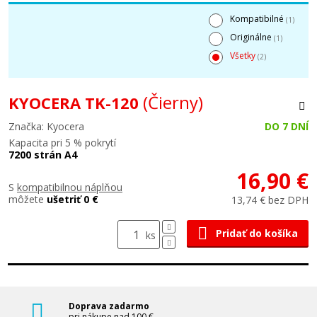
Kompatibilné
(1)
Originálne
(1)
Všetky
(2)
(Čierny)
KYOCERA TK-120
Značka: Kyocera
DO 7 DNÍ
Kapacita pri 5 % pokrytí
7200 strán A4
16,90 €
S
kompatibilnou náplňou
môžete
ušetriť 0 €
13,74 € bez DPH
Pridať do košíka
ks
Doprava zadarmo
pri nákupe nad 100 €