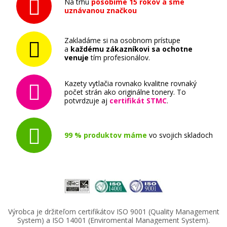
Na trhu
pôsobíme 15 rokov a sme
uznávanou značkou
Zakladáme si na osobnom prístupe
a
každému zákazníkovi sa ochotne
venuje
tím profesionálov.
Kazety vytlačia rovnako kvalitne rovnaký
počet strán ako originálne tonery. To
potvrdzuje aj
certifikát STMC
.
99 % produktov máme
vo svojich skladoch
Výrobca je držiteľom certifikátov ISO 9001 (Quality Management
System) a ISO 14001 (Enviromental Management System).