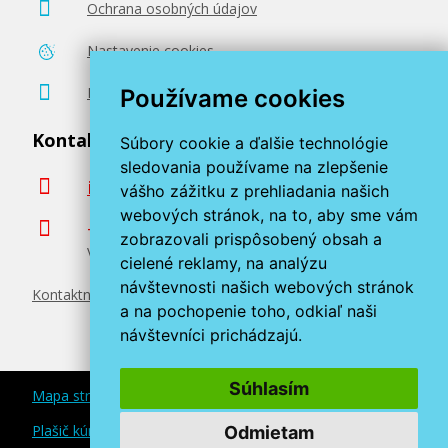
Ochrana osobných údajov
Nastavenie cookies
Poradenstvo zadarmo
Používame cookies
Kontaktujte nás
Súbory cookie a ďalšie technológie
sledovania používame na zlepšenie
info@miroluk.sk
vášho zážitku z prehliadania našich
webových stránok, na to, aby sme vám
+420 377 222 313
zobrazovali prispôsobený obsah a
Volajte v pracovné dni od 8. do 17. hod.
cielené reklamy, na analýzu
návštevnosti našich webových stránok
Kontaktné údaje
a na pochopenie toho, odkiaľ naši
návštevníci prichádzajú.
Súhlasím
Mapa stránok
Plašič kún a myší
Odmietam