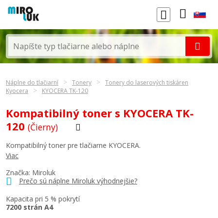
Náplne do tlačiarní
Tonery
Tonery do laserových tiskáren
Kyocera
KYOCERA TK-120
Kompatibilný toner s KYOCERA TK-
120
(Čierny)
Kompatibilný toner pre tlačiarne KYOCERA.
Viac
Značka: Miroluk
Prečo sú náplne Miroluk výhodnejšie?
Kapacita pri 5 % pokrytí
7200 strán A4