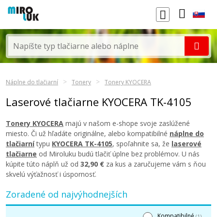
Náplne do tlačiarní
Tonery
Tonery KYOCERA
Laserové tlačiarne KYOCERA TK-4105
Tonery KYOCERA
majú v našom e-shope svoje zaslúžené
miesto. Či už hľadáte originálne, alebo kompatibilné
náplne do
tlačiarní
typu
KYOCERA TK-4105
, spoľahnite sa, že
laserové
tlačiarne
od Miroluku budú tlačiť úplne bez problémov. U nás
kúpite túto náplň už od
32,90 €
za kus a zaručujeme vám s ňou
skvelú výťažnosť i úspornosť.
Zoradené od najvýhodnejších
Kompatibilné
(1)