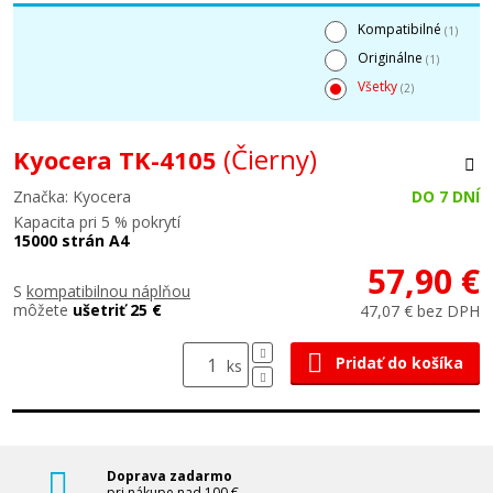
Kompatibilné
(1)
Originálne
(1)
Všetky
(2)
(Čierny)
Kyocera TK-4105
Značka: Kyocera
DO 7 DNÍ
Kapacita pri 5 % pokrytí
15000 strán A4
57,90 €
S
kompatibilnou náplňou
môžete
ušetriť 25 €
47,07 € bez DPH
Pridať do košíka
ks
Doprava zadarmo
pri nákupe nad 100 €