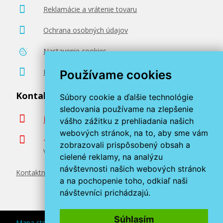
Reklamácie a vrátenie tovaru
Ochrana osobných údajov
Nastavenie cookies
Poradenstvo zadarmo
Používame cookies
Kontaktujte nás
Súbory cookie a ďalšie technológie
sledovania používame na zlepšenie
info@miroluk.sk
vášho zážitku z prehliadania našich
webových stránok, na to, aby sme vám
+420 377 222 313
zobrazovali prispôsobený obsah a
Volajte v pracovné dni od 8. do 17. hod.
cielené reklamy, na analýzu
návštevnosti našich webových stránok
Kontaktné údaje
a na pochopenie toho, odkiaľ naši
návštevníci prichádzajú.
Súhlasím
Mapa stránok