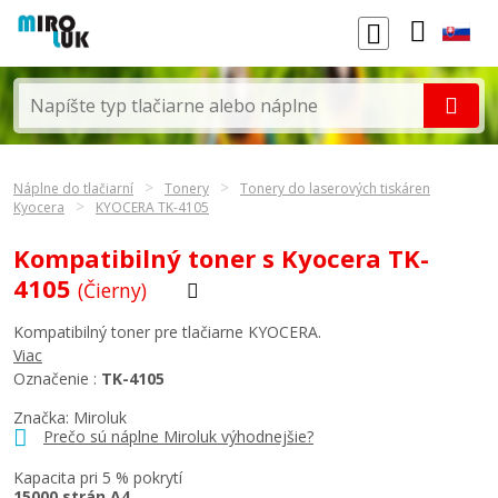
Náplne do tlačiarní
Tonery
Tonery do laserových tiskáren
Kyocera
KYOCERA TK-4105
Kompatibilný toner s Kyocera TK-
4105
(Čierny)
Kompatibilný toner pre tlačiarne KYOCERA.
Viac
Označenie :
TK-4105
Značka: Miroluk
Prečo sú náplne Miroluk výhodnejšie?
Kapacita pri 5 % pokrytí
15000 strán A4