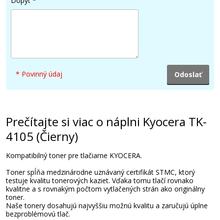
Dopyt
*
* Povinný údaj
Prečítajte si viac o náplni Kyocera TK-
4105 (Čierny)
Kompatibilný toner pre tlačiarne KYOCERA.
Toner spĺňa medzinárodne uznávaný certifikát STMC, ktorý
testuje kvalitu tonerových kaziet. Vďaka tomu tlačí rovnako
kvalitne a s rovnakým počtom vytlačených strán ako originálny
toner.
Naše tonery dosahujú najvyššiu možnú kvalitu a zaručujú úplne
bezproblémovú tlač.