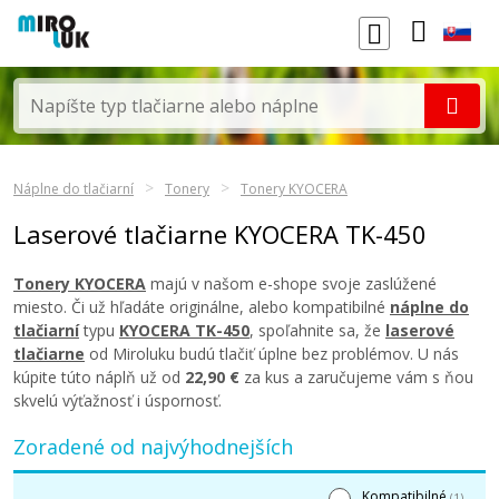
Náplne do tlačiarní
Tonery
Tonery KYOCERA
Laserové tlačiarne KYOCERA TK-450
Tonery KYOCERA
majú v našom e-shope svoje zaslúžené
miesto. Či už hľadáte originálne, alebo kompatibilné
náplne do
tlačiarní
typu
KYOCERA TK-450
, spoľahnite sa, že
laserové
tlačiarne
od Miroluku budú tlačiť úplne bez problémov. U nás
kúpite túto náplň už od
22,90 €
za kus a zaručujeme vám s ňou
skvelú výťažnosť i úspornosť.
Zoradené od najvýhodnejších
Kompatibilné
(1)