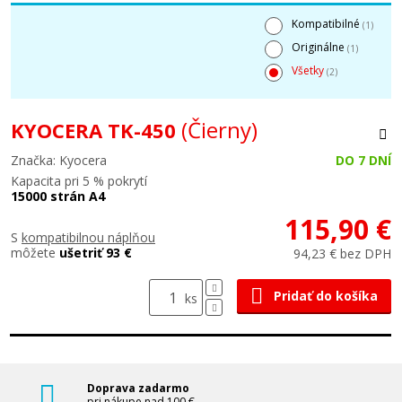
Kompatibilné
(1)
Originálne
(1)
Všetky
(2)
(Čierny)
KYOCERA TK-450
Značka: Kyocera
DO 7 DNÍ
Kapacita pri 5 % pokrytí
15000 strán A4
115,90 €
S
kompatibilnou náplňou
môžete
ušetriť 93 €
94,23 € bez DPH
Pridať do košíka
ks
Doprava zadarmo
pri nákupe nad 100 €