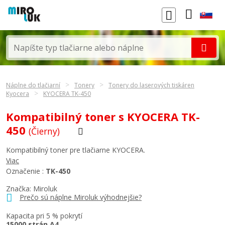
Náplne do tlačiarní
Tonery
Tonery do laserových tiskáren
Kyocera
KYOCERA TK-450
Kompatibilný toner s KYOCERA TK-
450
(Čierny)
Kompatibilný toner pre tlačiarne KYOCERA.
Viac
Označenie :
TK-450
Značka: Miroluk
Prečo sú náplne Miroluk výhodnejšie?
Kapacita pri 5 % pokrytí
15000 strán A4