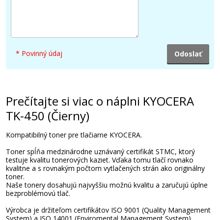
* Povinný údaj
Prečítajte si viac o náplni KYOCERA
TK-450 (Čierny)
Kompatibilný toner pre tlačiarne KYOCERA.
Toner spĺňa medzinárodne uznávaný certifikát STMC, ktorý
testuje kvalitu tonerových kaziet. Vďaka tomu tlačí rovnako
kvalitne a s rovnakým počtom vytlačených strán ako originálny
toner.
Naše tonery dosahujú najvyššiu možnú kvalitu a zaručujú úplne
bezproblémovú tlač.
Výrobca je držiteľom certifikátov ISO 9001 (Quality Management
System) a ISO 14001 (Enviromental Management System).