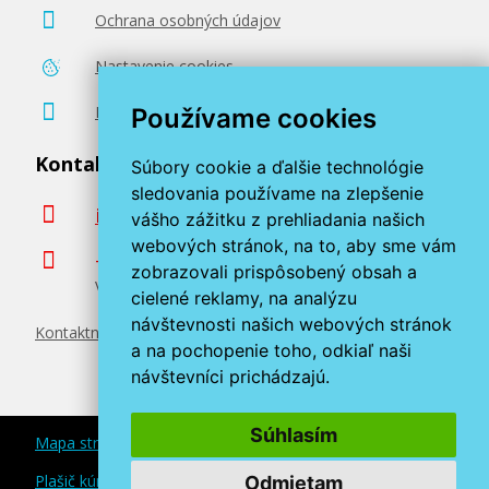
Ochrana osobných údajov
Nastavenie cookies
Poradenstvo zadarmo
Používame cookies
Kontaktujte nás
Súbory cookie a ďalšie technológie
sledovania používame na zlepšenie
info@miroluk.sk
vášho zážitku z prehliadania našich
webových stránok, na to, aby sme vám
+420 377 222 313
zobrazovali prispôsobený obsah a
Volajte v pracovné dni od 8. do 17. hod.
cielené reklamy, na analýzu
návštevnosti našich webových stránok
Kontaktné údaje
a na pochopenie toho, odkiaľ naši
návštevníci prichádzajú.
Súhlasím
Mapa stránok
Plašič kún a myší
Odmietam