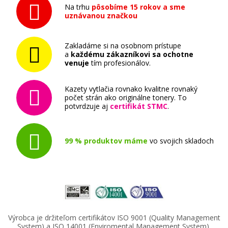
Na trhu
pôsobíme 15 rokov a sme
uznávanou značkou
Zakladáme si na osobnom prístupe
a
každému zákazníkovi sa ochotne
venuje
tím profesionálov.
Kazety vytlačia rovnako kvalitne rovnaký
počet strán ako originálne tonery. To
potvrdzuje aj
certifikát STMC
.
99 % produktov máme
vo svojich skladoch
Výrobca je držiteľom certifikátov ISO 9001 (Quality Management
System) a ISO 14001 (Enviromental Management System).