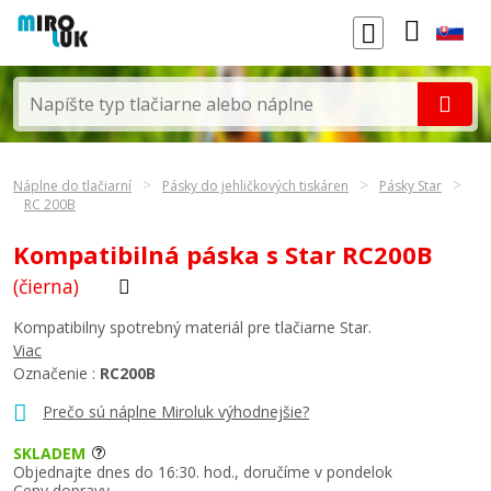
Náplne do tlačiarní
Pásky do jehličkových tiskáren
Pásky Star
RC 200B
Kompatibilná páska s Star RC200B
(čierna)
Kompatibilny spotrebný materiál pre tlačiarne Star.
Viac
Označenie :
RC200B
Prečo sú náplne Miroluk výhodnejšie?
SKLADEM
Objednajte dnes do 16:30. hod., doručíme v pondelok
Ceny dopravy