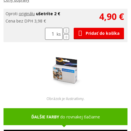
4,90 €
Oproti
originálu
ušetríte 2 €
Cena bez DPH 3,98 €
Pridať do košíka
ks
Obrázok je ilustratívny.
ĎALŠIE FARBY
do rovnakej tlačiarne