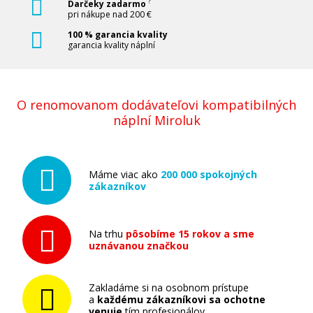
?
Darčeky zadarmo
pri nákupe nad 200 €
100 % garancia kvality
garancia kvality náplní
O renomovanom dodávateľovi kompatibilných
náplní Miroluk
Máme viac ako
200 000 spokojných
zákazníkov
Na trhu
pôsobíme 15 rokov a sme
uznávanou značkou
Zakladáme si na osobnom prístupe
a
každému zákazníkovi sa ochotne
venuje
tím profesionálov.