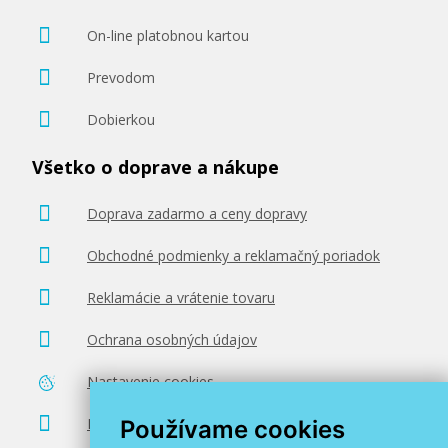
On-line platobnou kartou
Prevodom
Dobierkou
Všetko o doprave a nákupe
Doprava zadarmo a ceny dopravy
Obchodné podmienky a reklamačný poriadok
Reklamácie a vrátenie tovaru
Ochrana osobných údajov
Nastavenie cookies
Poradenstvo zadarmo
Používame cookies