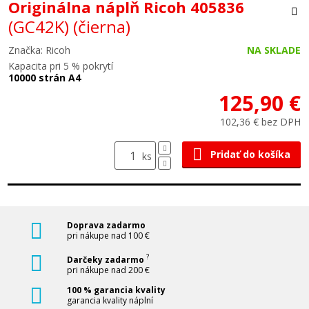
Originálna náplň Ricoh 405836
(GC42K)
(čierna)
Značka: Ricoh
NA SKLADE
Kapacita pri 5 % pokrytí
10000 strán A4
125,90 €
102,36 € bez DPH
Pridať do košíka
ks
Doprava zadarmo
pri nákupe nad 100 €
?
Darčeky zadarmo
pri nákupe nad 200 €
100 % garancia kvality
garancia kvality náplní