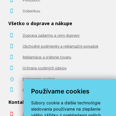
Prevodom
Dobierkou
Všetko o doprave a nákupe
Doprava zadarmo a ceny dopravy
Obchodné podmienky a reklamačný poriadok
Reklamácie a vrátenie tovaru
Ochrana osobných údajov
Nastavenie cookies
Poradenstvo zadarmo
Používame cookies
Kontaktujte nás
Súbory cookie a ďalšie technológie
sledovania používame na zlepšenie
info@miroluk.sk
vášho zážitku z prehliadania našich