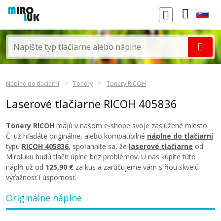
Náplne do tlačiarní
Tonery
Tonery RICOH
Laserové tlačiarne RICOH 405836
Tonery RICOH
majú v našom e-shope svoje zaslúžené miesto.
Či už hľadáte originálne, alebo kompatibilné
náplne do tlačiarní
typu
RICOH 405836
, spoľahnite sa, že
laserové tlačiarne
od
Miroluku budú tlačiť úplne bez problémov. U nás kúpite túto
náplň už od
125,90 €
za kus a zaručujeme vám s ňou skvelú
výťažnosť i úspornosť.
Originálne náplne