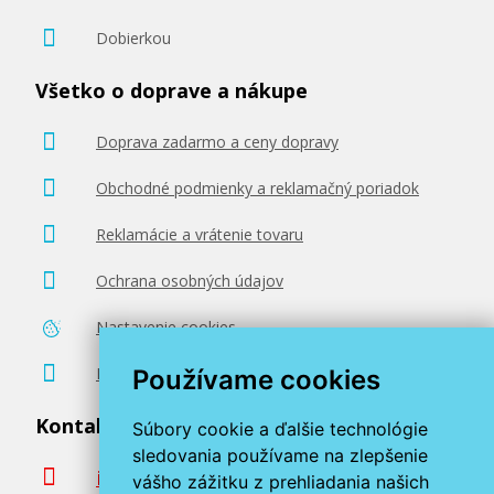
Dobierkou
Všetko o doprave a nákupe
Doprava zadarmo a ceny dopravy
Obchodné podmienky a reklamačný poriadok
Reklamácie a vrátenie tovaru
Ochrana osobných údajov
Nastavenie cookies
Poradenstvo zadarmo
Používame cookies
Kontaktujte nás
Súbory cookie a ďalšie technológie
sledovania používame na zlepšenie
info@miroluk.sk
vášho zážitku z prehliadania našich