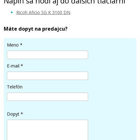
Náplň sa hodí aj do ďalších tlačiarní
Ricoh Aficio SG K 3100 DN
Máte dopyt na predajcu?
Meno
*
E-mail
*
Telefón
Dopyt
*