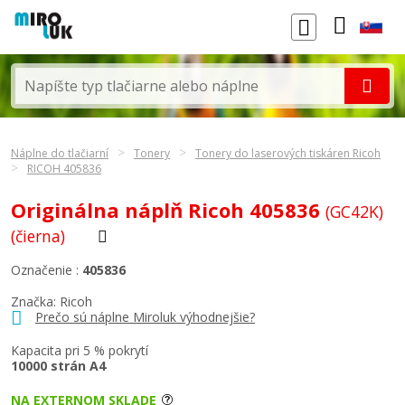
Náplne do tlačiarní
Tonery
Tonery do laserových tiskáren Ricoh
RICOH 405836
Originálna náplň Ricoh 405836
(GC42K)
(čierna)
Označenie :
405836
Značka:
Ricoh
Prečo sú náplne Miroluk výhodnejšie?
Kapacita pri 5 % pokrytí
10000 strán A4
NA EXTERNOM SKLADE