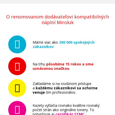
O renomovanom dodávateľovi kompatibilných
náplní Miroluk
Máme viac ako
200 000 spokojných
zákazníkov
Na trhu
pôsobíme 15 rokov a sme
uznávanou značkou
Zakladáme si na osobnom prístupe
a
každému zákazníkovi sa ochotne
venuje
tím profesionálov.
Kazety vytlačia rovnako kvalitne rovnaký
počet strán ako originálne tonery. To
potvrdzuje aj
certifikát STMC
.