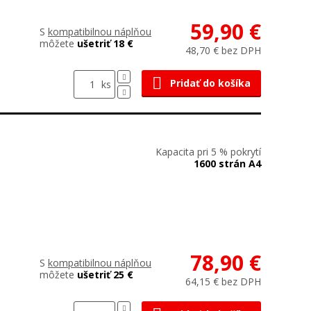
59,90 €
S
kompatibilnou náplňou
môžete
ušetriť 18 €
48,70 € bez DPH
Pridať do košíka
ks
Kapacita pri 5 % pokrytí
1600 strán A4
78,90 €
S
kompatibilnou náplňou
môžete
ušetriť 25 €
64,15 € bez DPH