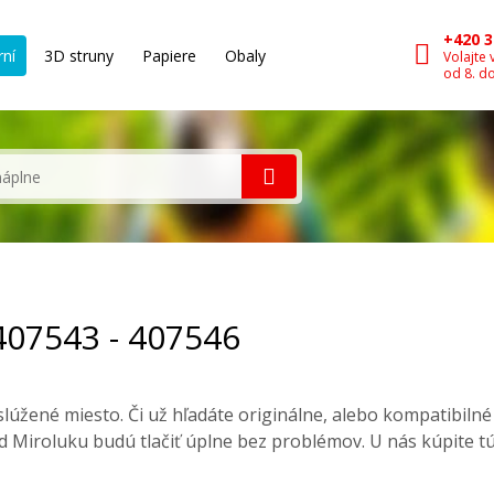
+420 3
rní
3D struny
Papiere
Obaly
Volajte 
od 8. d
407543 - 407546
úžené miesto. Či už hľadáte originálne, alebo kompatibiln
 Miroluku budú tlačiť úplne bez problémov. U nás kúpite t