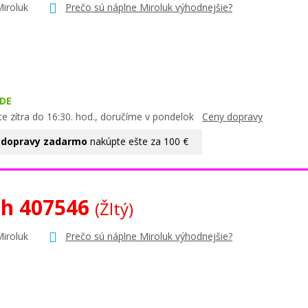
Miroluk
Prečo sú náplne Miroluk výhodnejšie?
DE
te zítra do 16:30. hod., doručíme v pondelok
Ceny dopravy
 dopravy zadarmo
nakúpte ešte za 100 €
oh 407546
(Žltý)
Miroluk
Prečo sú náplne Miroluk výhodnejšie?