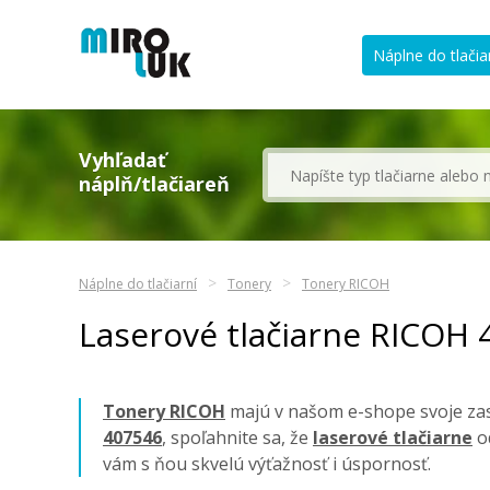
Náplne do tlačia
Vyhľadať
náplň/tlačiareň
Náplne do tlačiarní
Tonery
Tonery RICOH
Laserové tlačiarne RICOH 
Tonery RICOH
majú v našom e-shope svoje zasl
407546
, spoľahnite sa, že
laserové tlačiarne
od
vám s ňou skvelú výťažnosť i úspornosť.