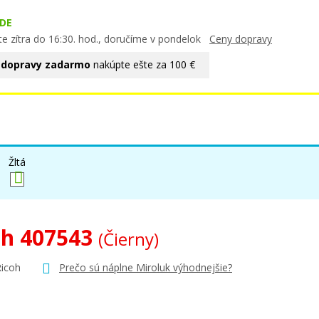
DE
te zítra do 16:30. hod., doručíme v pondelok
Ceny dopravy
 dopravy zadarmo
nakúpte ešte za 100 €
Žltá
oh 407543
(Čierny)
Ricoh
Prečo sú náplne Miroluk výhodnejšie?