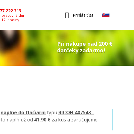
77 222 313
Prihlásiť sa
v pracovné dni
o 17. hodiny
Pri nákupe nad 200 €
darčeky zadarmo!
é
náplne do tlačiarní
typu
RICOH 407543 -
úto náplň už od
41,90 €
za kus a zaručujeme