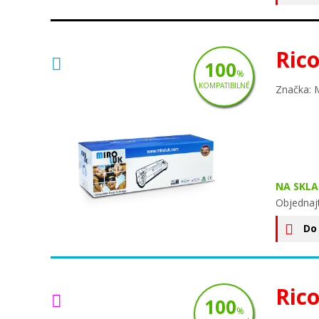
Ric
100
%
KOMPATIBILNÉ
Značka: 
NA SKLA
Objednaj
Do
Ric
100
%