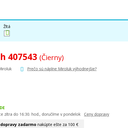
Žltá
oh 407543
(Čierny)
Miroluk
Prečo sú náplne Miroluk výhodnejšie?
DE
te zítra do 16:30. hod., doručíme v pondelok
Ceny dopravy
 dopravy zadarmo
nakúpte ešte za 100 €