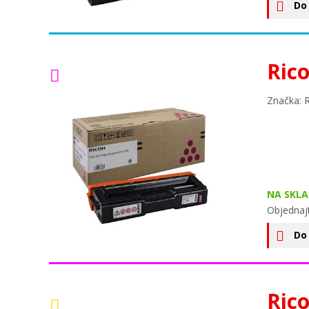
Do
Ric
Značka: 
NA SKLA
Objednajt
Do
Ric