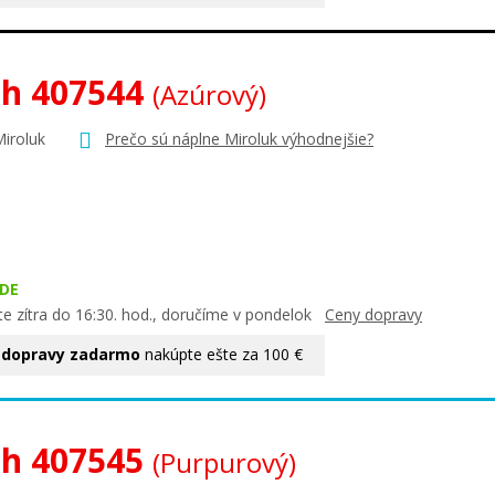
oh 407544
(Azúrový)
Miroluk
Prečo sú náplne Miroluk výhodnejšie?
DE
te zítra do 16:30. hod., doručíme v pondelok
Ceny dopravy
 dopravy zadarmo
nakúpte ešte za 100 €
oh 407545
(Purpurový)