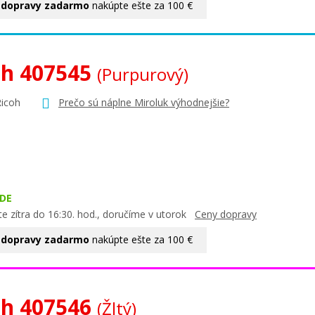
 dopravy zadarmo
nakúpte ešte za 100 €
oh 407545
(Purpurový)
Ricoh
Prečo sú náplne Miroluk výhodnejšie?
DE
e zítra do 16:30. hod., doručíme v utorok
Ceny dopravy
 dopravy zadarmo
nakúpte ešte za 100 €
oh 407546
(Žltý)