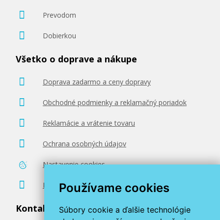
Prevodom
Dobierkou
Všetko o doprave a nákupe
Doprava zadarmo a ceny dopravy
Obchodné podmienky a reklamačný poriadok
Reklamácie a vrátenie tovaru
Ochrana osobných údajov
Nastavenie cookies
Poradenstvo zadarmo
Používame cookies
Kontaktujte nás
Súbory cookie a ďalšie technológie