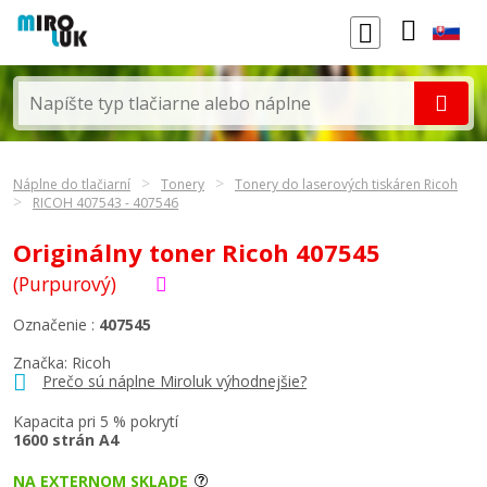
Náplne do tlačiarní
Tonery
Tonery do laserových tiskáren Ricoh
RICOH 407543 - 407546
Originálny toner Ricoh 407545
(Purpurový)
Označenie :
407545
Značka:
Ricoh
Prečo sú náplne Miroluk výhodnejšie?
Kapacita pri 5 % pokrytí
1600 strán A4
NA EXTERNOM SKLADE