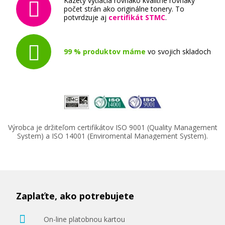
Kazety vytlačia rovnako kvalitne rovnaký
Ricoh 407546 (Žltý)
počet strán ako originálne tonery. To
potvrdzuje aj
certifikát STMC
.
Originálny toner
99 % produktov máme
vo svojich skladoch
80,90 €
Výrobca je držiteľom certifikátov ISO 9001 (Quality Management
Pridať do košíka
System) a ISO 14001 (Enviromental Management System).
Zaplaťte, ako potrebujete
On-line platobnou kartou