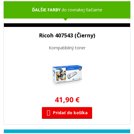
ĎALŠIE FARBY
do rovnakej tlačiarne
Ricoh 407543 (Čierny)
Kompatibilný toner
41,90 €
Pridať do košíka