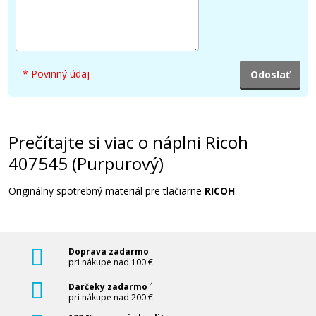
53,90 €
Pridať do košíka
* Povinný údaj
Ricoh 407543 (Čierny)
Prečítajte si viac o náplni Ricoh
407545 (Purpurový)
Originálny toner
Originálny spotrebný materiál pre tlačiarne
RICOH
Doprava zadarmo
pri nákupe nad 100 €
59,90 €
?
Darčeky zadarmo
pri nákupe nad 200 €