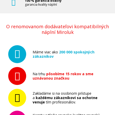
100 % garancia kvality
Pridať do košíka
garancia kvality náplní
Ricoh 407544 (Azúrový)
O renomovanom dodávateľovi kompatibilných
náplní Miroluk
Originálny toner
Máme viac ako
200 000 spokojných
zákazníkov
Na trhu
pôsobíme 15 rokov a sme
uznávanou značkou
78,90 €
Pridať do košíka
Zakladáme si na osobnom prístupe
a
každému zákazníkovi sa ochotne
venuje
tím profesionálov.