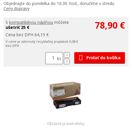
Objednajte do pondelka do 16:30. hod., doručíme v stredu
Ceny dopravy
78,90 €
S
kompatibilnou náplňou
môžete
ušetriť 25 €
Cena bez DPH 64,15 €
V cene je zahrnutý recyklačný poplatok 0,08 €
bez DPH
Pridať do košíka
ks
Obrázok je ilustratívny.