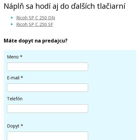
Náplň sa hodí aj do ďalších tlačiarní
Ricoh SP C 250 DN
Ricoh SP C 250 SF
Máte dopyt na predajcu?
53,90 €
Meno
*
Pridať do košíka
E-mail
*
Ricoh 407546 (Žltý)
Telefón
Kompatibilný toner
Dopyt
*