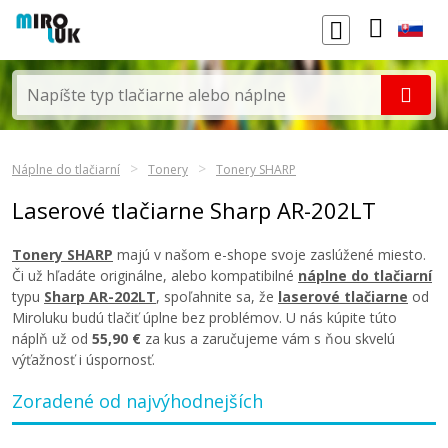
Náplne do tlačiarní
Tonery
Tonery SHARP
Laserové tlačiarne Sharp AR-202LT
Tonery SHARP
majú v našom e-shope svoje zaslúžené miesto.
Či už hľadáte originálne, alebo kompatibilné
náplne do tlačiarní
typu
Sharp AR-202LT
, spoľahnite sa, že
laserové tlačiarne
od
Miroluku budú tlačiť úplne bez problémov. U nás kúpite túto
náplň už od
55,90 €
za kus a zaručujeme vám s ňou skvelú
výťažnosť i úspornosť.
Zoradené od najvýhodnejších