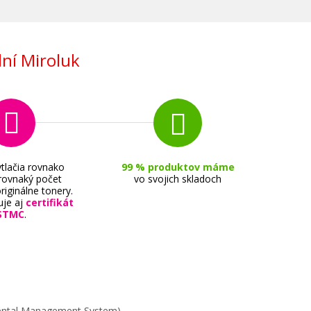
ní Miroluk
tlačia rovnako
99 % produktov máme
 rovnaký počet
vo svojich skladoch
riginálne tonery.
uje aj
certifikát
STMC
.
mental Management System).