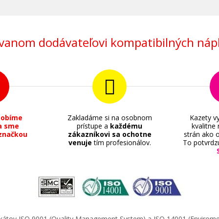
anom dodávateľovi kompatibilných nápl
sobíme
Zakladáme si na osobnom
Kazety vy
a sme
prístupe a
každému
kvalitne
značkou
zákazníkovi sa ochotne
strán ako o
venuje
tím profesionálov.
To potvrdz
ifikátov ISO 9001 (Quality Management System) a ISO 14001 (Enviro