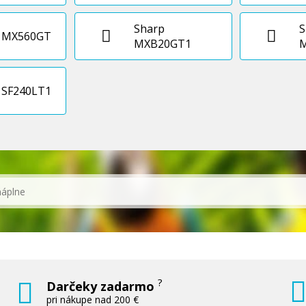
Sharp
S
p MX560GT
MXB20GT1
 SF240LT1
?
Darčeky zadarmo
pri nákupe nad 200 €