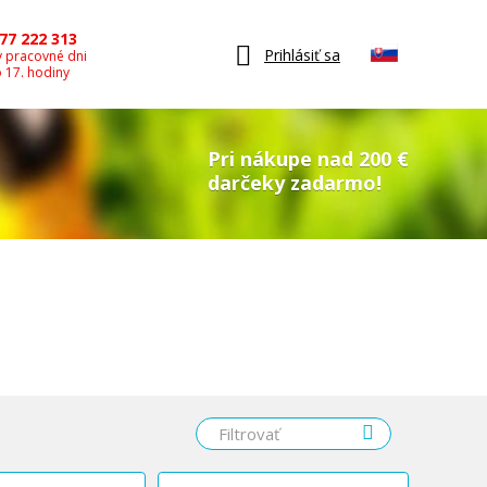
77 222 313
Prihlásiť sa
v pracovné dni
o 17. hodiny
Pri nákupe nad 200 €
darčeky zadarmo!