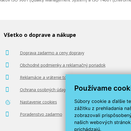
Všetko o doprave a nákupe
Doprava zadarmo a ceny dopravy
Obchodné podmienky a reklamačný poriadok
Reklamácie a vrátenie tovaru
Používame cook
Ochrana osobných údajov
Súbory cookie a ďalšie t
Nastavenie cookies
zážitku z prehliadania n
Poradenstvo zadarmo
zobrazovali prispôsobený
našich webových stránok 
prichádzajú.