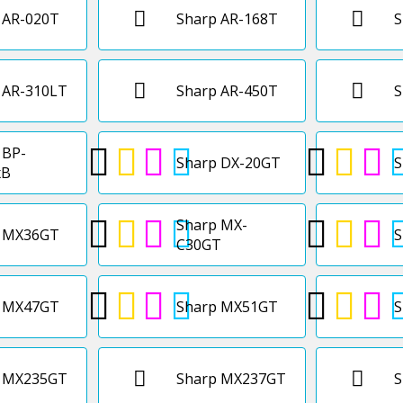
 AR-020T
Sharp AR-168T
S
 AR-310LT
Sharp AR-450T
S
 BP-
Sharp DX-20GT
S
xB
Sharp MX-
p MX36GT
S
C30GT
p MX47GT
Sharp MX51GT
S
p MX235GT
Sharp MX237GT
S