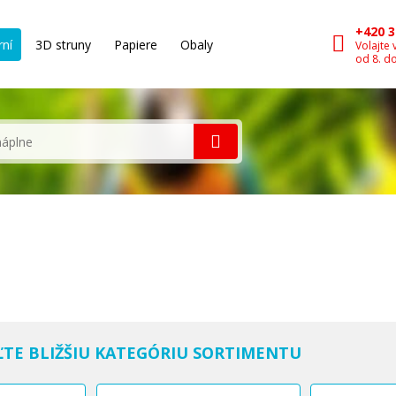
+420 3
rní
3D struny
Papiere
Obaly
Volajte 
od 8. d
ĽTE BLIŽŠIU KATEGÓRIU SORTIMENTU