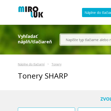
Náplne do tlačia
Vyhľadať
náplň/tlačiareň
Náplne do tlačiarní
Tonery
Tonery SHARP
ZVO