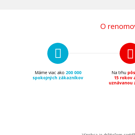
O renomov
Máme viac ako
200 000
Na trhu
pô
spokojných zákazníkov
15 rokov 
uznávanou 
Výrobca je držiteľom cert