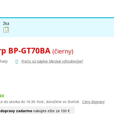
Žltá
rp BP-GT70BA
(čierny)
Sharp
Prečo sú náplne Miroluk výhodnejšie?
DE
te do utorka do 16:30. hod., doručíme vo štvrtok
Ceny dopravy
 dopravy zadarmo
nakúpte ešte za 100 €