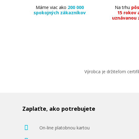
Máme viac ako
200 000
Na trhu
pô
spokojných zákazníkov
15 rokov 
uznávanou 
Výrobca je držiteľom cert
Zaplaťte, ako potrebujete
On-line platobnou kartou