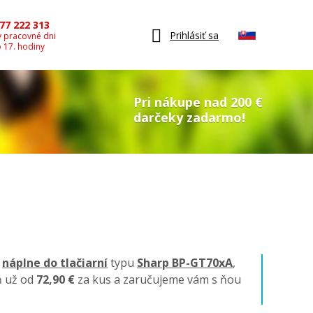
77 222 313
Prihlásiť sa
v pracovné dni
o 17. hodiny
Pri nákupe nad 200 €
darčeky zadarmo!
é
náplne do tlačiarní
typu
Sharp BP-GT70xA
,
ň už od
72,90 €
za kus a zaručujeme vám s ňou