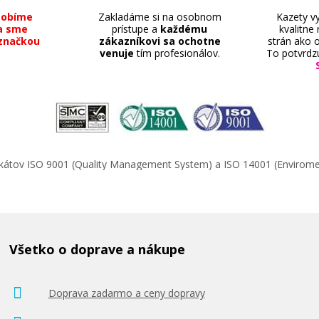
sobíme
Zakladáme si na osobnom
Kazety vy
a sme
prístupe a
každému
kvalitne
značkou
zákazníkovi sa ochotne
strán ako o
venuje
tím profesionálov.
To potvrdz
ifikátov ISO 9001 (Quality Management System) a ISO 14001 (Enviro
Všetko o doprave a nákupe
Doprava zadarmo a ceny dopravy