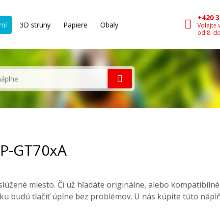
+420 3
rní
3D struny
Papiere
Obaly
Volajte 
od 8. d
 BP-GT70xA
lúžené miesto. Či už hľadáte originálne, alebo kompatibiln
ku budú tlačiť úplne bez problémov. U nás kúpite túto nápl