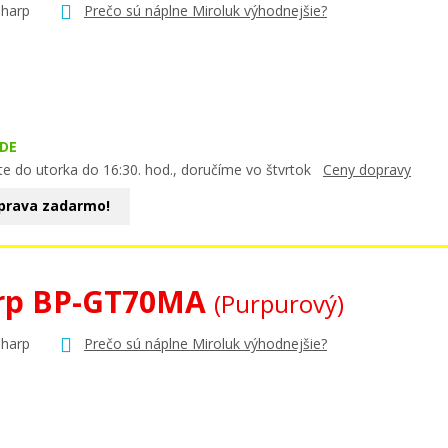
Sharp
Prečo sú náplne Miroluk výhodnejšie?
DE
te do utorka do 16:30. hod., doručíme vo štvrtok
Ceny dopravy
prava zadarmo!
rp BP-GT70MA
(Purpurový)
Sharp
Prečo sú náplne Miroluk výhodnejšie?