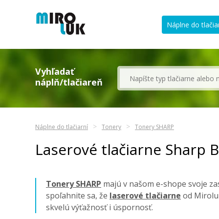
Náplne do tlačia
Vyhľadať
náplň/tlačiareň
Náplne do tlačiarní
Tonery
Tonery SHARP
Laserové tlačiarne Sharp
Tonery SHARP
majú v našom e-shope svoje zas
spoľahnite sa, že
laserové tlačiarne
od Mirolu
skvelú výťažnosť i úspornosť.