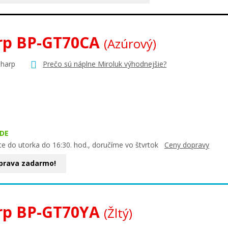
rp BP-GT70CA
(Azúrový)
Sharp
Prečo sú náplne Miroluk výhodnejšie?
DE
te do utorka do 16:30. hod., doručíme vo štvrtok
Ceny dopravy
prava zadarmo!
rp BP-GT70YA
(Žltý)