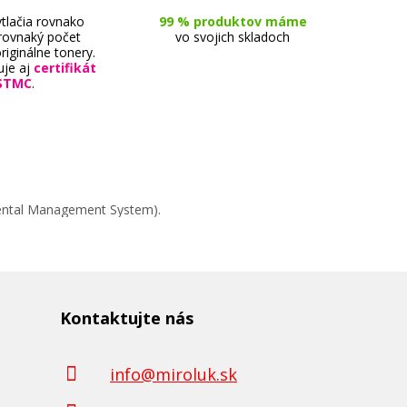
tlačia rovnako
99 % produktov máme
 rovnaký počet
vo svojich skladoch
riginálne tonery.
uje aj
certifikát
STMC
.
mental Management System).
Kontaktujte nás
info@miroluk.sk