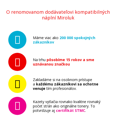
O renomovanom dodávateľovi kompatibilných
náplní Miroluk
Máme viac ako
200 000 spokojných
zákazníkov
Na trhu
pôsobíme 15 rokov a sme
uznávanou značkou
Zakladáme si na osobnom prístupe
a
každému zákazníkovi sa ochotne
venuje
tím profesionálov.
Kazety vytlačia rovnako kvalitne rovnaký
počet strán ako originálne tonery. To
potvrdzuje aj
certifikát STMC
.