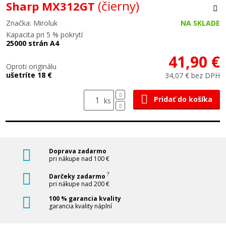
(čierny)
Sharp MX312GT
Značka: Miroluk
NA SKLADE
Kapacita pri 5 % pokrytí
25000 strán A4
41,90 €
Oproti originálu
ušetríte 18 €
34,07 € bez DPH
Pridať do košíka
ks
Doprava zadarmo
pri nákupe nad 100 €
?
Darčeky zadarmo
pri nákupe nad 200 €
100 % garancia kvality
garancia kvality náplní