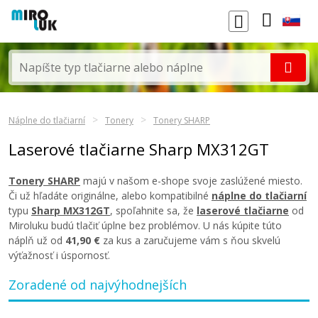
Náplne do tlačiarní
Tonery
Tonery SHARP
Laserové tlačiarne Sharp MX312GT
Tonery SHARP
majú v našom e-shope svoje zaslúžené miesto.
Či už hľadáte originálne, alebo kompatibilné
náplne do tlačiarní
typu
Sharp MX312GT
, spoľahnite sa, že
laserové tlačiarne
od
Miroluku budú tlačiť úplne bez problémov. U nás kúpite túto
náplň už od
41,90 €
za kus a zaručujeme vám s ňou skvelú
výťažnosť i úspornosť.
Zoradené od najvýhodnejších