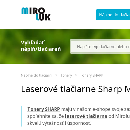
Náplne do tlačia
Vyhľadať
náplň/tlačiareň
Náplne do tlačiarní
Tonery
Tonery SHARP
Laserové tlačiarne Sharp
Tonery SHARP
majú v našom e-shope svoje zas
spoľahnite sa, že
laserové tlačiarne
od Mirolu
skvelú výťažnosť i úspornosť.