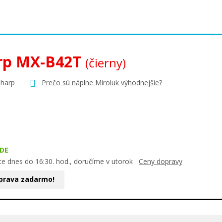
rp MX-B42T
(čierny)
Sharp
Prečo sú náplne Miroluk výhodnejšie?
DE
te dnes do 16:30. hod., doručíme v utorok
Ceny dopravy
prava zadarmo!