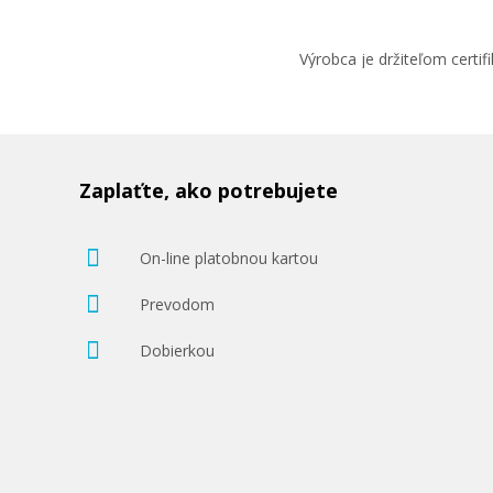
Výrobca je držiteľom cert
Zaplaťte, ako potrebujete
On-line platobnou kartou
Prevodom
Dobierkou