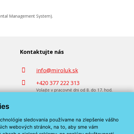
mental Management System).
Kontaktujte nás
info@miroluk.sk
+420 377 222 313
Volajte v pracovné dni od 8. do 17. hod.
ies
Kontaktné údaje
echnológie sledovania používame na zlepšenie vášho
ašich webových stránok, na to, aby sme vám
 obsah a cielené reklamy, na analýzu návštevnosti