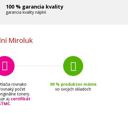
100 % garancia kvality
garancia kvality náplní
ní Miroluk
tlačia rovnako
99 % produktov máme
 rovnaký počet
vo svojich skladoch
riginálne tonery.
uje aj
certifikát
STMC
.