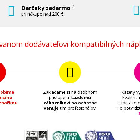
?
Darčeky zadarmo
pri nákupe nad 200 €
anom dodávateľovi kompatibilných nápl
sobíme
Zakladáme si na osobnom
Kazety vy
a sme
prístupe a
každému
kvalitne
značkou
zákazníkovi sa ochotne
strán ako o
venuje
tím profesionálov.
To potvrdz