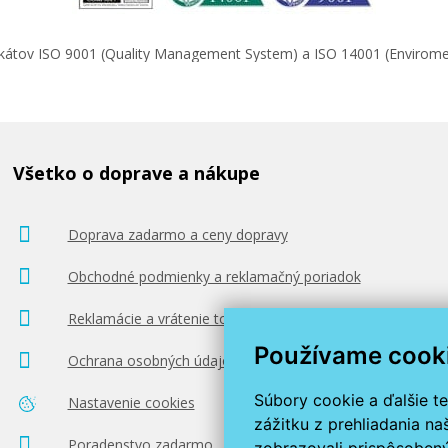
ifikátov ISO 9001 (Quality Management System) a ISO 14001 (Enviro
Všetko o doprave a nákupe
Doprava zadarmo a ceny dopravy
Obchodné podmienky a reklamačný poriadok
Reklamácie a vrátenie tovaru
Používame cook
Ochrana osobných údajov
Súbory cookie a ďalšie t
Nastavenie cookies
zážitku z prehliadania n
Poradenstvo zadarmo
zobrazovali prispôsobený