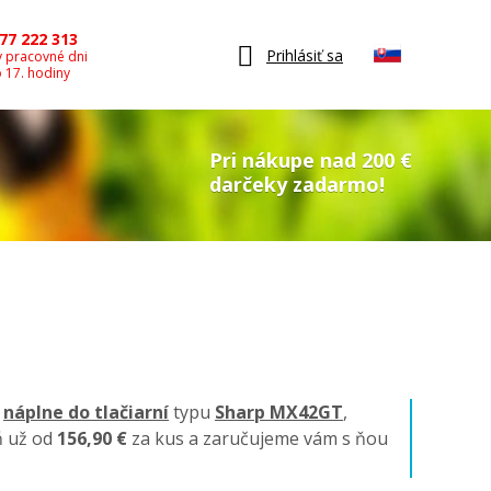
77 222 313
Prihlásiť sa
v pracovné dni
o 17. hodiny
Pri nákupe nad 200 €
darčeky zadarmo!
é
náplne do tlačiarní
typu
Sharp MX42GT
,
ň už od
156,90 €
za kus a zaručujeme vám s ňou