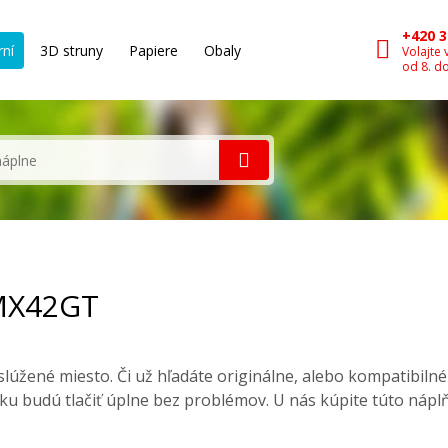
+420 3
rní
3D struny
Papiere
Obaly
Volajte 
od 8. d
 MX42GT
lúžené miesto. Či už hľadáte originálne, alebo kompatibiln
ku budú tlačiť úplne bez problémov. U nás kúpite túto nápl