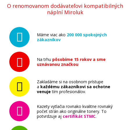
O renomovanom dodávateľovi kompatibilných
náplní Miroluk
Máme viac ako
200 000 spokojných
zákazníkov
Na trhu
pôsobíme 15 rokov a sme
uznávanou značkou
Zakladáme si na osobnom prístupe
a
každému zákazníkovi sa ochotne
venuje
tím profesionálov.
Kazety vytlačia rovnako kvalitne rovnaký
počet strán ako originálne tonery. To
potvrdzuje aj
certifikát STMC
.