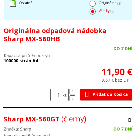
Ostatné
Originálne
(2)
Všetky
(3)
Originálna odpadová nádobka
Sharp MX-560HB
DO 7 DNÍ
Kapacita pri 5 % pokrytí
100000 strán A4
11,90 €
9,67 € bez DPH
Pridať do košíka
ks
(čierny)
Sharp MX-560GT
Značka: Sharp
DO 7 DNÍ
Kapacita pri 5 % pokrytí