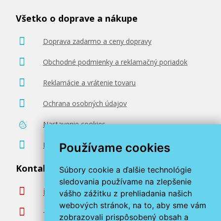
Všetko o doprave a nákupe
Doprava zadarmo a ceny dopravy
Obchodné podmienky a reklamačný poriadok
Reklamácie a vrátenie tovaru
Ochrana osobných údajov
Nastavenie cookies
Poradenstvo zadarmo
Používame cookies
Kontaktujte nás
Súbory cookie a ďalšie technológie
sledovania používame na zlepšenie
info@miroluk.sk
vášho zážitku z prehliadania našich
webových stránok, na to, aby sme vám
+420 377 222 313
zobrazovali prispôsobený obsah a