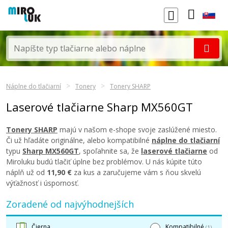
Náplne do tlačiarní
Tonery
Tonery SHARP
Laserové tlačiarne Sharp MX560GT
Tonery SHARP
majú v našom e-shope svoje zaslúžené miesto.
Či už hľadáte originálne, alebo kompatibilné
náplne do tlačiarní
typu
Sharp MX560GT
, spoľahnite sa, že
laserové tlačiarne
od
Miroluku budú tlačiť úplne bez problémov. U nás kúpite túto
náplň už od
11,90 €
za kus a zaručujeme vám s ňou skvelú
výťažnosť i úspornosť.
Zoradené od najvýhodnejších
Čierna
Kompatibilné
(1)