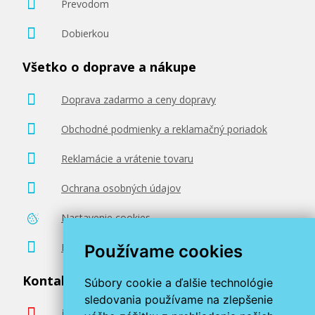
Prevodom
Dobierkou
Všetko o doprave a nákupe
Doprava zadarmo a ceny dopravy
Obchodné podmienky a reklamačný poriadok
Reklamácie a vrátenie tovaru
Ochrana osobných údajov
Nastavenie cookies
Poradenstvo zadarmo
Používame cookies
Kontaktujte nás
Súbory cookie a ďalšie technológie
sledovania používame na zlepšenie
info@miroluk.sk