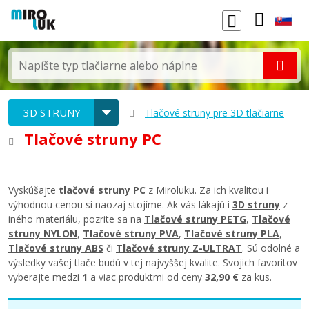
3D STRUNY
Tlačové struny pre 3D tlačiarne
Tlačové struny PC
Vyskúšajte
tlačové struny PC
z Miroluku. Za ich kvalitou i
výhodnou cenou si naozaj stojíme. Ak vás lákajú i
3D struny
z
iného materiálu, pozrite sa na
Tlačové struny PETG
,
Tlačové
struny NYLON
,
Tlačové struny PVA
,
Tlačové struny PLA
,
Tlačové struny ABS
či
Tlačové struny Z-ULTRAT
. Sú odolné a
výsledky vašej tlače budú v tej najvyššej kvalite. Svojich favoritov
vyberajte medzi
1
a viac produktmi od ceny
32,90 €
za kus.